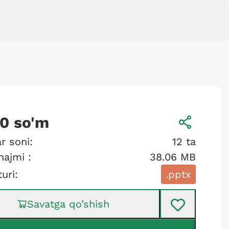
00
so'm
r soni:
12
ta
hajmi :
38.06 MB
turi:
.pptx
Savatga qo’shish