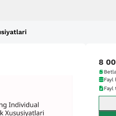
siyatlari
8 0
Betla
Fayl 
Fayl 