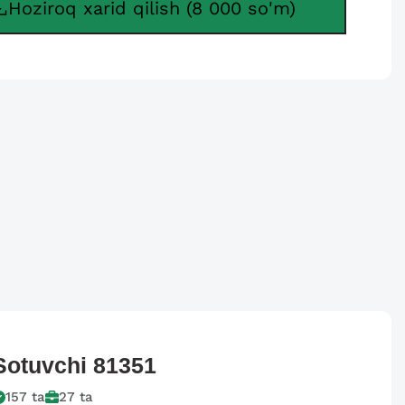
Hoziroq xarid qilish (8 000 so'm)
Sotuvchi
81351
157
ta
27
ta