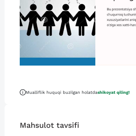
Mualliflik huquqi buzilgan holatda
shikoyat qiling!
Mahsulot tavsifi