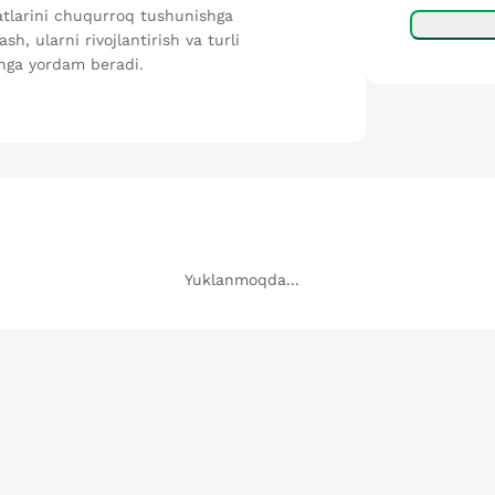
yatlarini chuqurroq tushunishga
sh, ularni rivojlantirish va turli
ishga yordam beradi.
Yuklanmoqda...