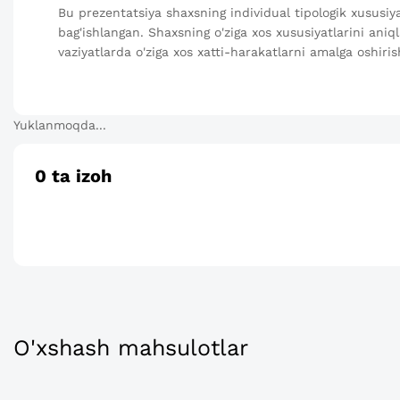
Bu prezentatsiya shaxsning individual tipologik xususi
bag'ishlangan. Shaxsning o'ziga xos xususiyatlarini aniqla
vaziyatlarda o'ziga xos xatti-harakatlarni amalga oshir
Yuklanmoqda...
0
ta izoh
O'xshash mahsulotlar