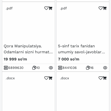
.pdf
.pdf
Qora Manipulatsiya.
5-sinf tarix fanidan
Odamlarni sizni hurmat
umumiy savol-javoblar
qilishga majburlang
to'plami
19 999 so’m
7 000 so’m
6899630
10
8441036
16
.docx
.docx