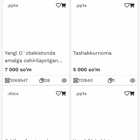
.pptx
.pptx
Yangi Oʻzbekistonda
Tashakkurnoma
amalga oshirilayotgan
maʼnaviy oʻzgarishlar
7 000 so’m
5 000 so’m
1069547
28
113940
1
.docx
.pptx