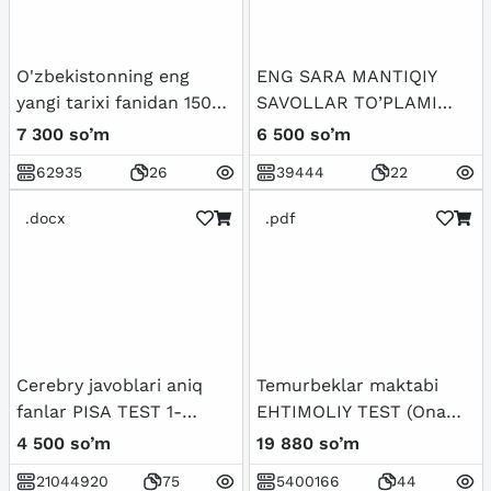
O'zbekistonning eng
ENG SARA MANTIQIY
yangi tarixi fanidan 150
SAVOLLAR TO’PLAMI
talik test javoblari bilan
JAVOBLARI BILAN
7 300 so’m
6 500 so’m
62935
26
39444
22
.docx
.pdf
Cerebry javoblari aniq
Temurbeklar maktabi
fanlar PISA TEST 1-
EHTIMOLIY TEST (Ona
BOSQICH
tili-Matematika-Fizika) -
4 500 so’m
19 880 so’m
Javoblari bilan
21044920
75
5400166
44