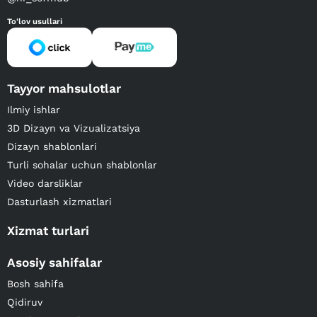
To'lov usullari
Tayyor mahsulotlar
Ilmiy ishlar
3D Dizayn va Vizualizatsiya
Dizayn shablonlari
Turli sohalar uchun shablonlar
Video darsliklar
Dasturlash xizmatlari
Xizmat turlari
Asosiy sahifalar
Bosh sahifa
Qidiruv