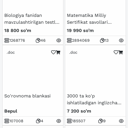
Biologiya fanidan
Matematika Milliy
mavzulashtirilgan testlar
Sertifikat savollari
/ 5-sinf
(Tushish ehtimoli Bor)
18 800 so’m
19 990 so’m
1268776
46
2894069
13
.doc
.doc
So'rovnoma blankasi
3000 ta ko'p
ishlatiladigan inglizcha
so'zlar ro'yxati.
Bepul
7 200 so’m
107008
4
185507
9