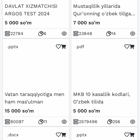
DAVLAT XIZMATCHISI
Mustaqillik yillarida
ARGOS TEST 2024
Qur'onning o'zbek tiliga
tarjima qilinishi va
5 000 so’m
7 000 so’m
tafsirlari haqida
22784
6
23848
14
.pptx
.pdf
Vatan taraqqiyotiga men
MKB 10 kasallik kodlari,
ham mas’ulman
O’zbek tilida
15 000 so’m
5 000 so’m
80087
11
2579496
256
.docx
.pptx