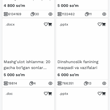
4 800 so’m
5 000 so’m
6134169
30
1132462
11
.docx
.pptx
Mashg'ulot ishlanma: 20
Dinshunoslik fanining
gacha bo‘lgan sonlar
maqsadi va vazifalari
bilan tanishtirish.
5 000 so’m
6 000 so’m
19814
4
766351
13
.doc
.pptx