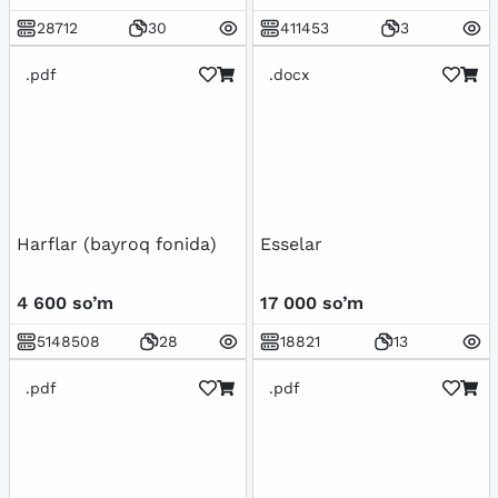
28712
30
411453
3
.pdf
.docx
Harflar (bayroq fonida)
Esselar
4 600 so’m
17 000 so’m
5148508
28
18821
13
.pdf
.pdf