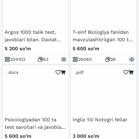
солиштирма кўриниши
Argos 1000 talik test,
7-sinf Biologiya fanidan
javoblari bilan. Davlat
mavzulashtirilgan 100 ta
xizmatchisi 2024
variantli test savollari va
5 200 so’m
5 600 so’m
javoblari bilan
204103
63
26060
26
.docx
.pdf
Psixologiyadan 100 ta
Ingliz tili Notogri fellar
test savollari va javoblari
bilan birgalikda
5 600 so’m
3 000 so’m