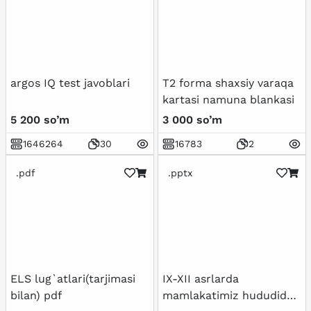
argos IQ test javoblari
T2 forma shaxsiy varaqa
kartasi namuna blankasi
5 200 so’m
3 000 so’m
1646264
30
16783
2
.pdf
.pptx
ELS lug`atlari(tarjimasi
IX-XII asrlarda
bilan) pdf
mamlakatimiz hududida