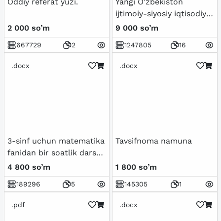
Oddiy referat yuzi.
Yangi O’zbekiston
ijtimoiy-siyosiy iqtisodiy
va madaniy hayotida roʻy
2 000 so’m
9 000 so’m
berayotgan
667729
2
1247805
16
oʻzgarishlarning xalqaro
reyting va indekislarda
.docx
.docx
aks etishi
3-sinf uchun matematika
Tavsifnoma namuna
fanidan bir soatlik dars
ishlanma
4 800 so’m
1 800 so’m
189296
5
145305
1
.pdf
.docx