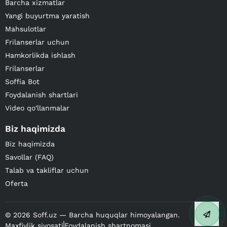
Barcha xizmatlar
Yangi buyurtma yaratish
Mahsulotlar
Frilanserlar uchun
Hamkorlikda ishlash
Frilanserlar
Soffia Bot
Foydalanish shartlari
Video qo'llanmalar
Biz haqimizda
Biz haqimizda
Savollar (FAQ)
Talab va takliflar uchun
Oferta
©
2026
Soff.uz — Barcha huquqlar himoyalangan.
Maxfiylik siyosati
Foydalanish shartnomasi