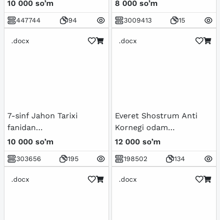
ro'y bergan madaniy
10 000 so’m
8 000 so’m
uyg'onish
447744
94
3009413
15
(Renessans).Buyuk
allomalarning jahon
.docx
.docx
sivilizatsiyasiga qo'shgan
hissasi
7-sinf Jahon Tarixi
Everet Shostrum Anti
fanidan
Kornegi odam
mavzulashtirilgan test
manipulyator
10 000 so’m
12 000 so’m
savollar to'plami
303656
195
198502
134
.docx
.docx