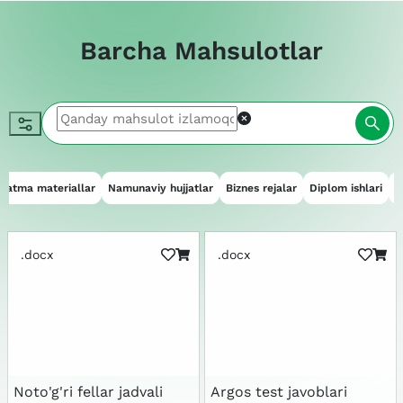
Barcha Mahsulotlar
qatma materiallar
Namunaviy hujjatlar
Biznes rejalar
Diplom ishlari
E
.docx
.docx
Noto'g'ri fellar jadvali
Argos test javoblari