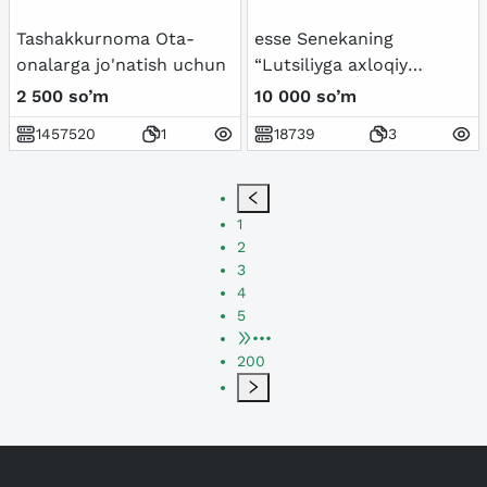
Tashakkurnoma Ota-
esse Senekaning
onalarga jo'natish uchun
“Lutsiliyga axloqiy
xatlari” asari
2 500 so’m
10 000 so’m
1457520
1
18739
3
1
2
3
4
5
•••
200