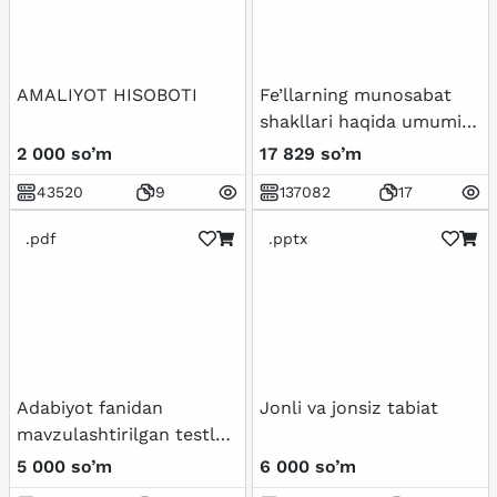
AMALIYOT HISOBOTI
Fe’llarning munosabat
shakllari haqida umumiy
tushuncha va
2 000 so’m
17 829 so’m
qo’llanmalar.
43520
9
137082
17
.pdf
.pptx
Adabiyot fanidan
Jonli va jonsiz tabiat
mavzulashtirilgan testlar
7-sinf / Javoblari bilan
5 000 so’m
6 000 so’m