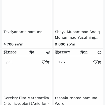
Tavsiyanoma namuna
Shayx Muhammad Sodiq
Muhammad Yusufning
Baxtiyor oila asarida
4 700 so’m
9 000 so’m
islom qadriyatlarining
12503
1
633671
22
talqini
.pdf
.docx
Cerebry Pisa Matematika
tashakurnoma namuna
2-tur javoblari (Aniq fan)
Word