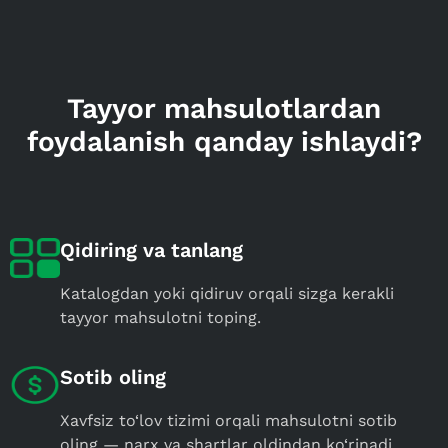
Tayyor mahsulotlardan
foydalanish qanday ishlaydi?
Qidiring va tanlang
Katalogdan yoki qidiruv orqali sizga kerakli
tayyor mahsulotni toping.
Sotib oling
Xavfsiz to‘lov tizimi orqali mahsulotni sotib
oling — narx va shartlar oldindan ko‘rinadi.