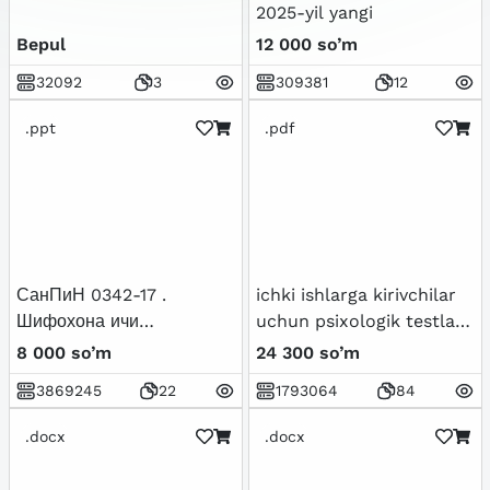
2025-yil yangi
Bepul
12 000 so’m
32092
3
309381
12
.ppt
.pdf
СанПиН 0342-17 .
ichki ishlarga kirivchilar
Шифохона ичи
uchun psixologik testlar
инфекциялари
to`plami
8 000 so’m
24 300 so’m
профилактикаси бўйича
3869245
22
1793064
84
амалдаги 0304-12-сонли
санитария қоида ва
.docx
.docx
меъёрларини янги
тахрирдаги фарқларини