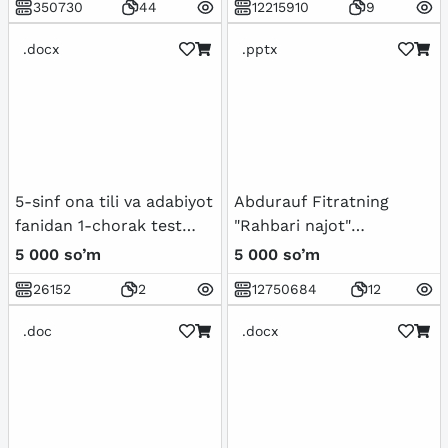
350730
44
12215910
9
.docx
.pptx
5-sinf ona tili va adabiyot
Abdurauf Fitratning
fanidan 1-chorak test
"Rahbari najot"
topshiriqlari javoblari
risolasidagi "Baxtsiz
5 000 so’m
5 000 so’m
bilan.
odamlarning ikki
26152
2
12750684
12
toifasi"ga oid qarashlari
.doc
.docx