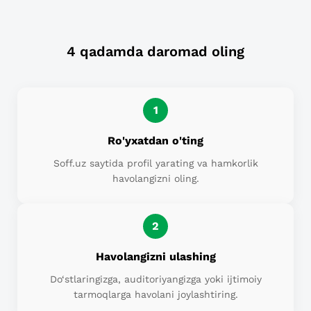
4 qadamda daromad oling
1
Ro'yxatdan o'ting
Soff.uz saytida profil yarating va hamkorlik
havolangizni oling.
2
Havolangizni ulashing
Do‘stlaringizga, auditoriyangizga yoki ijtimoiy
tarmoqlarga havolani joylashtiring.