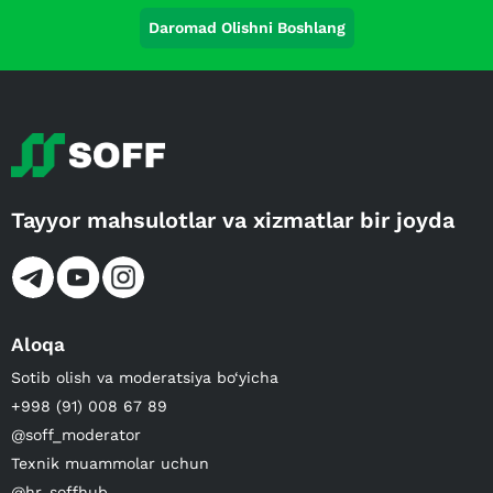
Daromad Olishni Boshlang
Tayyor mahsulotlar va xizmatlar bir joyda
Aloqa
Sotib olish va moderatsiya bo‘yicha
+998 (91) 008 67 89
@soff_moderator
Texnik muammolar uchun
@hr_soffhub