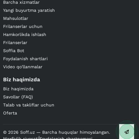
Barcha xizmatlar
Yangi buyurtma yaratish
Mahsulotlar
Frilanserlar uchun
Hamkorlikda ishlash
Frilanserlar
Soffia Bot
Foydalanish shartlari
Video qo'llanmalar
Biz haqimizda
Biz haqimizda
Savollar (FAQ)
Talab va takliflar uchun
Oferta
©
2026
Soff.uz — Barcha huquqlar himoyalangan.
Maxfiylik siyosati
Foydalanish shartnomasi