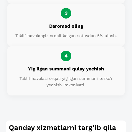
3
Daromad oling
Taklif havolangiz orqali kelgan sotuvdan 5% ulush.
4
Yig'ilgan summani qulay yechish
Taklif havolasi orqali yig'ilgan summani tezko'r
yechish imkoniyati.
Qanday xizmatlarni targ‘ib qila