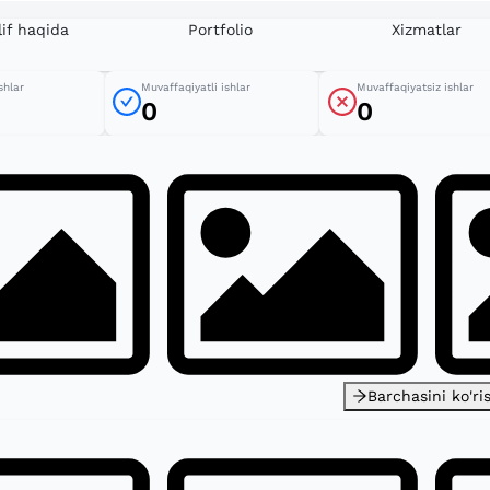
if haqida
Portfolio
Xizmatlar
shlar
Muvaffaqiyatli ishlar
Muvaffaqiyatsiz ishlar
0
0
Barchasini ko'ri