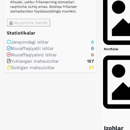
Afsuski, ushbu frilanserning xizmatlari
vaqtincha ochiq emas. Boshqa frilanser
xizmatlaridan foydalanishingiz mumkin.
Buyurtma berish
Statistikalar
Jarayondagi ishlar
0
Muvaffaqiyatli ishlar
0
Portfolio
Muvaffaqiyatsiz ishlar
0
Yuklangan mahsulotlar
157
Sotilgan mahsulotlar
27
Izohlar