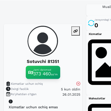
Muall
Jarayondagi i
0
Xizmatlar
Sotuvchi 81351
Jami daromad
373 460
so'm
Xizmatlar uchun ochiq
Oxirgi faollik
5 kun oldin
Ro'yhatdan o'tgan
26.01.2025
Mahsulotlar
Xizmatlar uchun ochiq emas