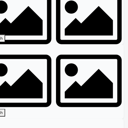
sh
sh