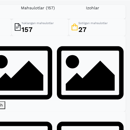
Mahsulotlar
(157)
Izohlar
Yuklangan mahsulotlar
Sotilgan mahsulotlar
157
27
sh