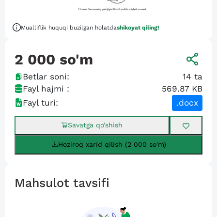
Mualliflik huquqi buzilgan holatda
shikoyat qiling!
2 000
so'm
Betlar soni:
14
ta
Fayl hajmi :
569.87 KB
Fayl turi:
.docx
Savatga qo’shish
Hoziroq xarid qilish (2 000 so'm)
Mahsulot tavsifi