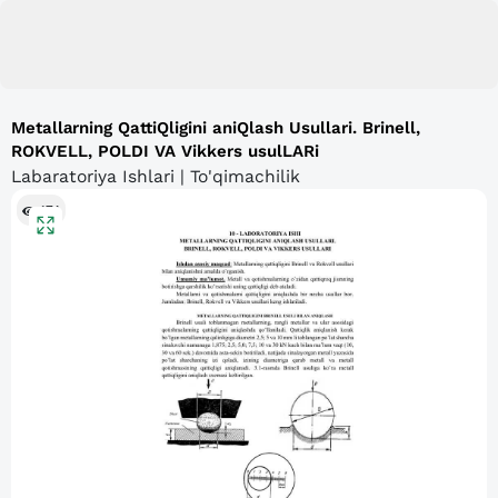
Metallаrning QattiQligini aniQlash Usullari. Brinell,
ROKVELL, POLDI VA Vikkers usulLARi
Labaratoriya Ishlari | To'qimachilik
174