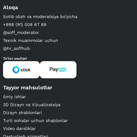
Aloqa
Sotib olish va moderatsiya bo‘yicha
+998 (91) 008 67 89
@soff_moderator
Texnik muammolar uchun
@hr_soffhub
To'lov usullari
Tayyor mahsulotlar
Ilmiy ishlar
3D Dizayn va Vizualizatsiya
Dizayn shablonlari
Turli sohalar uchun shablonlar
Video darsliklar
Dasturlash xizmatlari