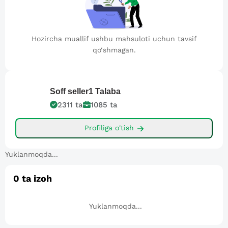
Hozircha muallif ushbu mahsuloti uchun tavsif
qo‘shmagan.
Soff seller1
Talaba
2311
ta
1085
ta
Profiliga o'tish
Yuklanmoqda...
0
ta izoh
Yuklanmoqda...