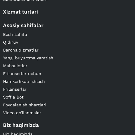
Xizmat turlari
Asosiy sahifalar
Bosh sahifa
Qidiruv
Barcha xizmatlar
Yangi buyurtma yaratish
Mahsulotlar
Frilanserlar uchun
Hamkorlikda ishlash
Frilanserlar
Soffia Bot
Foydalanish shartlari
Video qo'llanmalar
Biz haqimizda
Biz haqimizda