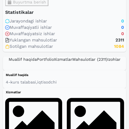
Buyurtma berish
Statistikalar
Jarayondagi ishlar
0
Muvaffaqiyatli ishlar
0
Muvaffaqiyatsiz ishlar
0
Yuklangan mahsulotlar
2311
Sotilgan mahsulotlar
1084
Muallif haqida
Portfolio
Xizmatlar
Mahsulotlar
(2311)
Izohlar
Muallif haqida
4-kurs talabasi,iqtisodchi
Xizmatlar