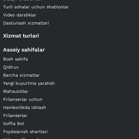
Turli sohalar uchun shablonlar
Video darsliklar
Dasturlash xizmatlari
Xizmat turlari
Asosiy sahifalar
Bosh sahifa
Qidiruv
Barcha xizmatlar
Yangi buyurtma yaratish
Mahsulotlar
Frilanserlar uchun
Hamkorlikda ishlash
Frilanserlar
Soffia Bot
Foydalanish shartlari