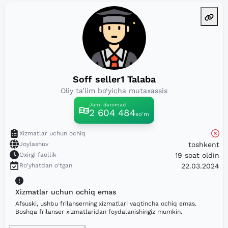
Soff seller1 Talaba
Oliy ta’lim bo‘yicha mutaxassis
Jami daromad
2 604 484
so'm
Xizmatlar uchun ochiq
Joylashuv
toshkent
Oxirgi faollik
19 soat oldin
Ro'yhatdan o'tgan
22.03.2024
Xizmatlar uchun ochiq emas
Afsuski, ushbu frilanserning xizmatlari vaqtincha ochiq emas.
Boshqa frilanser xizmatlaridan foydalanishingiz mumkin.