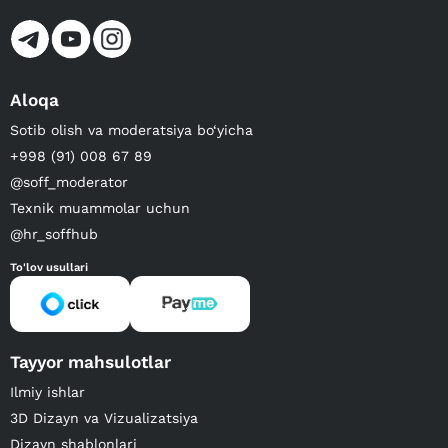
Aloqa
Sotib olish va moderatsiya bo‘yicha
+998 (91) 008 67 89
@soff_moderator
Texnik muammolar uchun
@hr_soffhub
To'lov usullari
Tayyor mahsulotlar
Ilmiy ishlar
3D Dizayn va Vizualizatsiya
Dizayn shablonlari