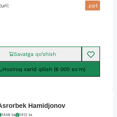
turi:
.ppt
Savatga qo’shish
Hoziroq xarid qilish (6 000 so'm)
Asrorbek
Hamidjonov
1448
ta
1412
ta