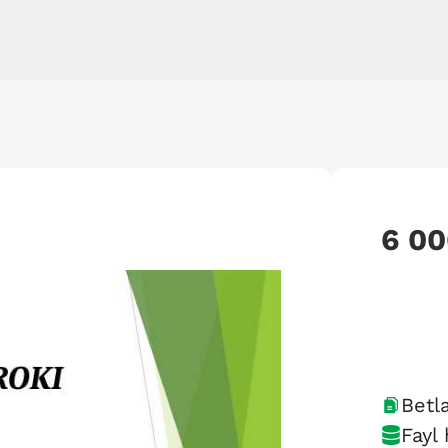
6 0
Betla
Fayl 