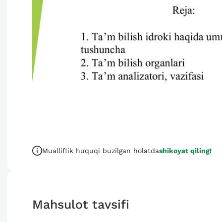
Mualliflik huquqi buzilgan holatda
shikoyat qiling!
Mahsulot tavsifi