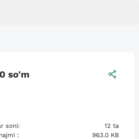
00
so'm
r soni:
12
ta
hajmi :
963.0 KB