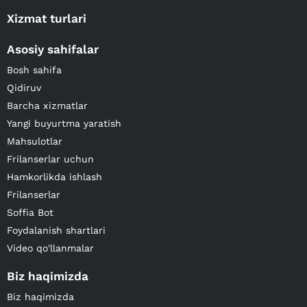
Xizmat turlari
Asosiy sahifalar
Bosh sahifa
Qidiruv
Barcha xizmatlar
Yangi buyurtma yaratish
Mahsulotlar
Frilanserlar uchun
Hamkorlikda ishlash
Frilanserlar
Soffia Bot
Foydalanish shartlari
Video qo'llanmalar
Biz haqimizda
Biz haqimizda