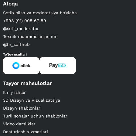
Aloqa
Sotib olish va moderatsiya bo‘yicha
+998 (91) 008 67 89
@soff_moderator
Texnik muammolar uchun
@hr_soffhub
To'lov usullari
Tayyor mahsulotlar
Ilmiy ishlar
3D Dizayn va Vizualizatsiya
Dizayn shablonlari
Turli sohalar uchun shablonlar
Video darsliklar
Dasturlash xizmatlari