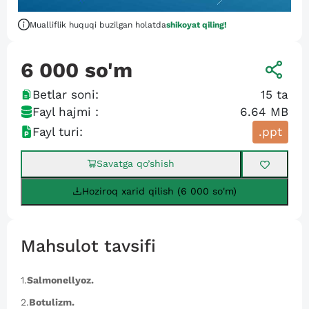
Mualliflik huquqi buzilgan holatda
shikoyat qiling!
6 000
so'm
Betlar soni:
15
ta
Fayl hajmi :
6.64 MB
Fayl turi:
.ppt
Savatga qo’shish
Hoziroq xarid qilish (6 000 so'm)
Mahsulot tavsifi
1.
Salmonellyoz.
2.
Botulizm.