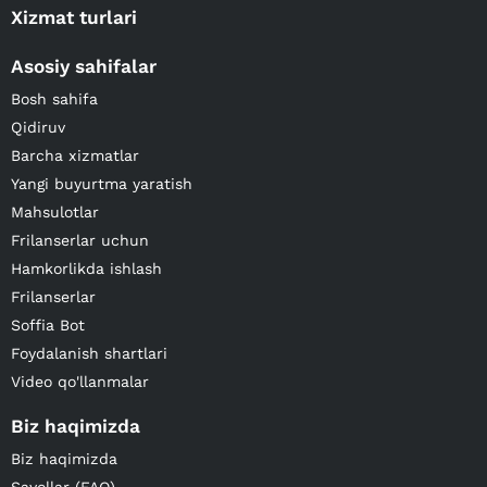
Xizmat turlari
Asosiy sahifalar
Bosh sahifa
Qidiruv
Barcha xizmatlar
Yangi buyurtma yaratish
Mahsulotlar
Frilanserlar uchun
Hamkorlikda ishlash
Frilanserlar
Soffia Bot
Foydalanish shartlari
Video qo'llanmalar
Biz haqimizda
Biz haqimizda