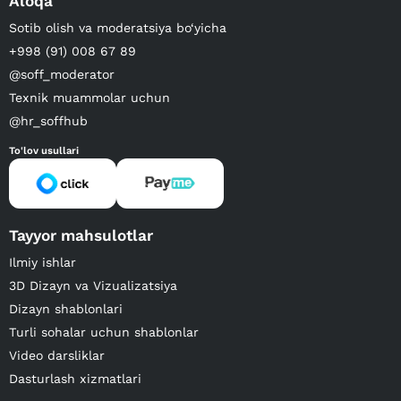
Aloqa
Sotib olish va moderatsiya bo‘yicha
+998 (91) 008 67 89
@soff_moderator
Texnik muammolar uchun
@hr_soffhub
To'lov usullari
Tayyor mahsulotlar
Ilmiy ishlar
3D Dizayn va Vizualizatsiya
Dizayn shablonlari
Turli sohalar uchun shablonlar
Video darsliklar
Dasturlash xizmatlari