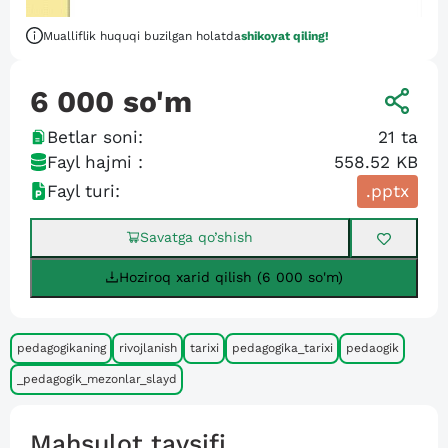
Mualliflik huquqi buzilgan holatda
shikoyat qiling!
6 000
so'm
Betlar soni:
21
ta
Fayl hajmi :
558.52 KB
Fayl turi:
.pptx
Savatga qo’shish
Hoziroq xarid qilish (6 000 so'm)
pedagogikaning
rivojlanish
tarixi
pedagogika_tarixi
pedaogik
_pedagogik_mezonlar_slayd
Mahsulot tavsifi