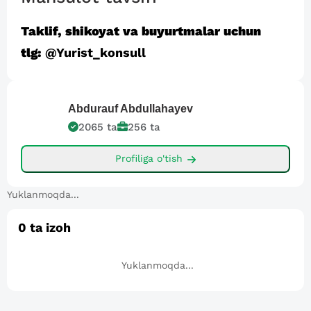
Taklif, shikoyat va buyurtmalar uchun
tlg:
@Yurist_konsull
Abdurauf
Abdullahayev
2065
ta
256
ta
Profiliga o'tish
Yuklanmoqda...
0
ta izoh
Yuklanmoqda...