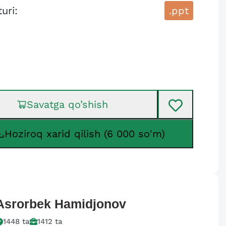
turi:
.ppt
Savatga qo’shish
Hoziroq xarid qilish (6 000 so'm)
Asrorbek
Hamidjonov
1448
ta
1412
ta