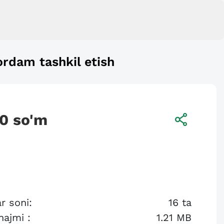
rdam tashkil etish
00
so'm
r soni:
16
ta
hajmi :
1.21 MB