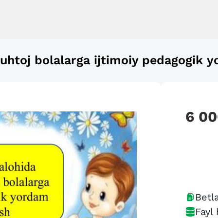
htoj bolalarga ijtimoiy pedagogik yo
6 0
Betla
Fayl 