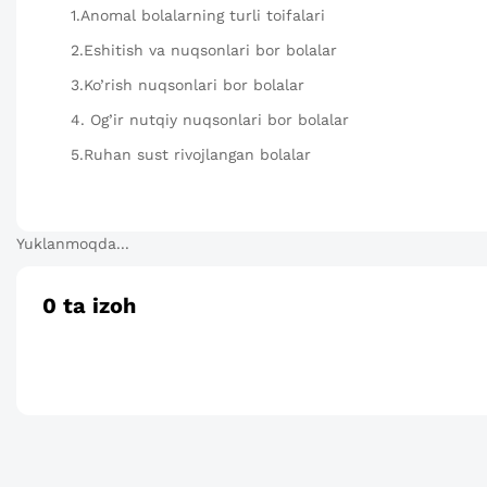
1.
Anomal bolalarning turli toifalari
2.
Eshitish va nuqsonlari bor bolalar
3.
Ko’rish nuqsonlari bor bolalar
4.
Og’ir nutqiy nuqsonlari bor bolalar
5.
Ruhan sust rivojlangan bolalar
Yuklanmoqda...
0
ta izoh