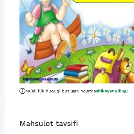
Mualliflik huquqi buzilgan holatda
shikoyat qiling!
Mahsulot tavsifi