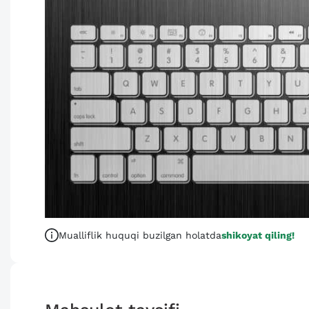
Mualliflik huquqi buzilgan holatda
shikoyat qiling!