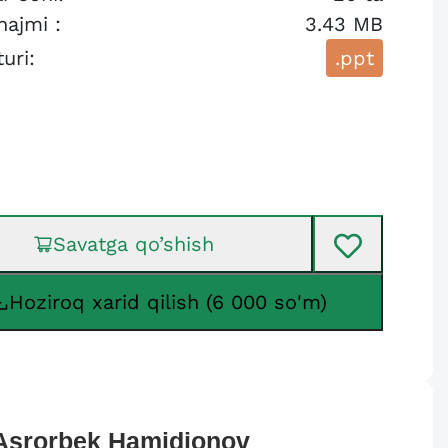
hajmi :
3.43 MB
turi:
.ppt
Savatga qo’shish
Hoziroq xarid qilish (6 000 so'm)
Asrorbek
Hamidjonov