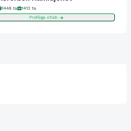
1448
ta
1412
ta
Profiliga o'tish