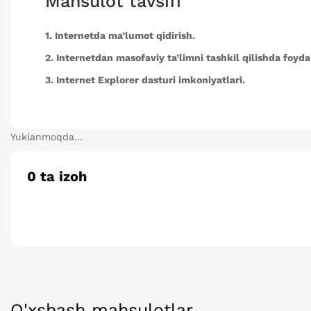
Mahsulot tavsifi
1. Internetda ma’lumot qidirish.
2. Internetdan masofaviy ta’limni tashkil qilishda foyda
3. Internet Explorer dasturi imkoniyatlari.
Yuklanmoqda...
0
ta izoh
O'xshash mahsulotlar