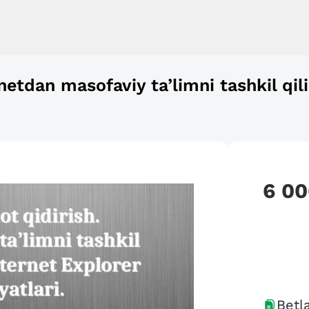
netdan masofaviy ta’limni tashkil qil
6 0
Betla