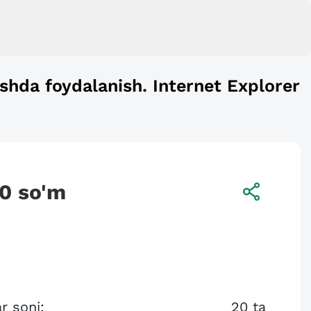
ishda foydalanish. Internet Explorer
00
so'm
r soni:
20
ta