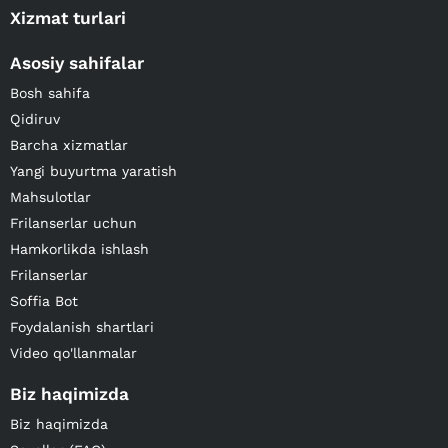
Xizmat turlari
Asosiy sahifalar
Bosh sahifa
Qidiruv
Barcha xizmatlar
Yangi buyurtma yaratish
Mahsulotlar
Frilanserlar uchun
Hamkorlikda ishlash
Frilanserlar
Soffia Bot
Foydalanish shartlari
Video qo'llanmalar
Biz haqimizda
Biz haqimizda