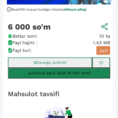
Mualliflik huquqi buzilgan holatda
shikoyat qiling!
6 000
so'm
Betlar soni:
10
ta
Fayl hajmi :
1.43 MB
Fayl turi:
.ppt
Savatga qo’shish
Hoziroq xarid qilish (6 000 so'm)
Mahsulot tavsifi