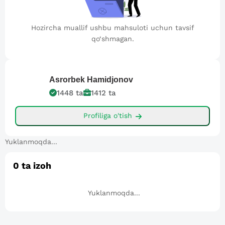
Hozircha muallif ushbu mahsuloti uchun tavsif
qo‘shmagan.
Asrorbek
Hamidjonov
1448
ta
1412
ta
Profiliga o'tish
Yuklanmoqda...
0
ta izoh
Yuklanmoqda...