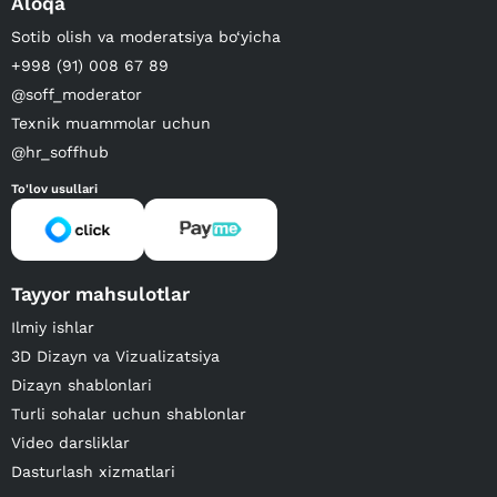
Aloqa
Sotib olish va moderatsiya bo‘yicha
+998 (91) 008 67 89
@soff_moderator
Texnik muammolar uchun
@hr_soffhub
To'lov usullari
Tayyor mahsulotlar
Ilmiy ishlar
3D Dizayn va Vizualizatsiya
Dizayn shablonlari
Turli sohalar uchun shablonlar
Video darsliklar
Dasturlash xizmatlari