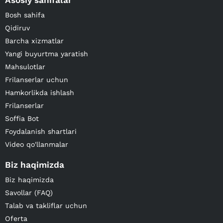
Asosiy sahifalar
Bosh sahifa
Qidiruv
Barcha xizmatlar
Yangi buyurtma yaratish
Mahsulotlar
Frilanserlar uchun
Hamkorlikda ishlash
Frilanserlar
Soffia Bot
Foydalanish shartlari
Video qo'llanmalar
Biz haqimizda
Biz haqimizda
Savollar (FAQ)
Talab va takliflar uchun
Oferta