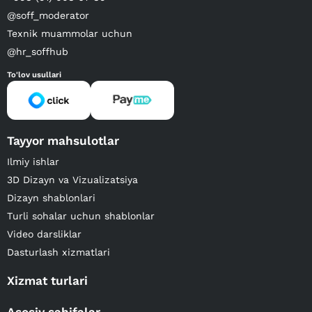
@soff_moderator
Texnik muammolar uchun
@hr_soffhub
To'lov usullari
Tayyor mahsulotlar
Ilmiy ishlar
3D Dizayn va Vizualizatsiya
Dizayn shablonlari
Turli sohalar uchun shablonlar
Video darsliklar
Dasturlash xizmatlari
Xizmat turlari