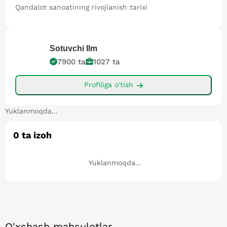
Qandalot sanoatining rivojlanish tarixi
Sotuvchi
Ilm
7900
ta
1027
ta
Profiliga o'tish
Yuklanmoqda...
0
ta izoh
Yuklanmoqda...
O'xshash mahsulotlar