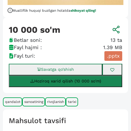
Mualliflik huquqi buzilgan holatda
shikoyat qiling!
10 000
so'm
Betlar soni:
13
ta
Fayl hajmi :
1.39 MB
Fayl turi:
.pptx
Savatga qo’shish
Hoziroq xarid qilish (10 000 so'm)
qandalot
sanoatining
rivojlanish
tarixi
Mahsulot tavsifi