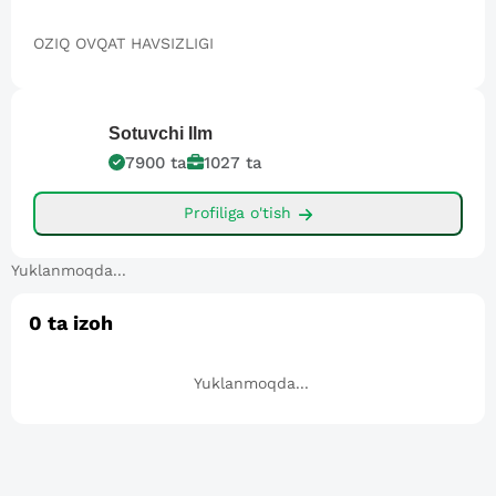
OZIQ OVQAT HAVSIZLIGI
Sotuvchi
Ilm
7900
ta
1027
ta
Profiliga o'tish
Yuklanmoqda...
0
ta izoh
Yuklanmoqda...