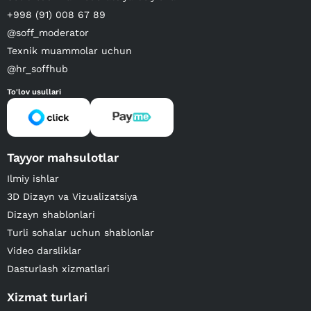
+998 (91) 008 67 89
@soff_moderator
Texnik muammolar uchun
@hr_soffhub
To'lov usullari
Tayyor mahsulotlar
Ilmiy ishlar
3D Dizayn va Vizualizatsiya
Dizayn shablonlari
Turli sohalar uchun shablonlar
Video darsliklar
Dasturlash xizmatlari
Xizmat turlari