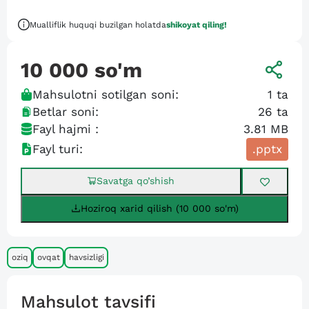
Mualliflik huquqi buzilgan holatda
shikoyat qiling!
10 000
so'm
Mahsulotni sotilgan soni:
1
ta
Betlar soni:
26
ta
Fayl hajmi :
3.81 MB
Fayl turi:
.pptx
Savatga qo’shish
Hoziroq xarid qilish (10 000 so'm)
oziq
ovqat
havsizligi
Mahsulot tavsifi