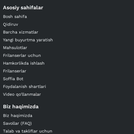
Asosiy sahifalar
Bosh sahifa
Qidiruv
Barcha xizmatlar
Yangi buyurtma yaratish
Mahsulotlar
Frilanserlar uchun
Hamkorlikda ishlash
Frilanserlar
Soffia Bot
Foydalanish shartlari
Video qo'llanmalar
Biz haqimizda
Biz haqimizda
Savollar (FAQ)
Talab va takliflar uchun