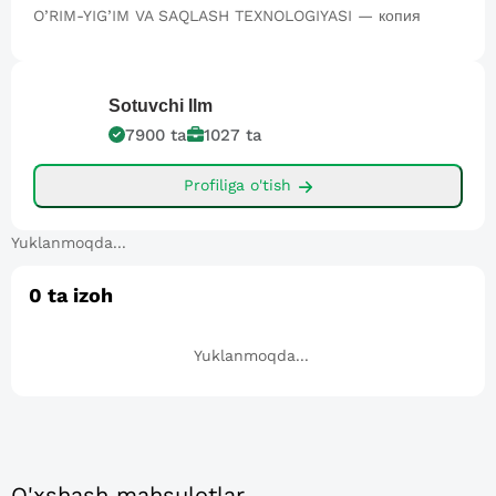
O’RIM-YIG’IM VA SAQLASH TEXNOLOGIYASI — копия
Sotuvchi
Ilm
7900
ta
1027
ta
Profiliga o'tish
Yuklanmoqda...
0
ta izoh
Yuklanmoqda...
O'xshash mahsulotlar