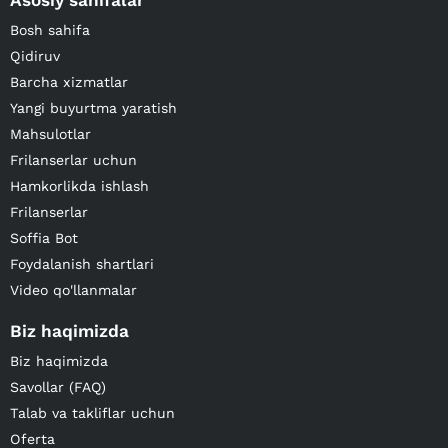
Asosiy sahifalar
Bosh sahifa
Qidiruv
Barcha xizmatlar
Yangi buyurtma yaratish
Mahsulotlar
Frilanserlar uchun
Hamkorlikda ishlash
Frilanserlar
Soffia Bot
Foydalanish shartlari
Video qo'llanmalar
Biz haqimizda
Biz haqimizda
Savollar (FAQ)
Talab va takliflar uchun
Oferta