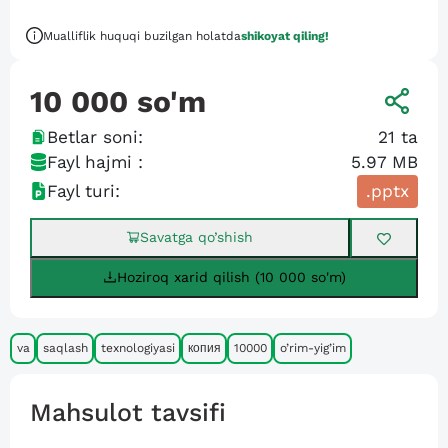
Mualliflik huquqi buzilgan holatda
shikoyat qiling!
10 000
so'm
Betlar soni:
21
ta
Fayl hajmi :
5.97 MB
Fayl turi:
.pptx
Savatga qo’shish
Hoziroq xarid qilish (10 000 so'm)
va
saqlash
texnologiyasi
копия
10000
o’rim-yig’im
Mahsulot tavsifi