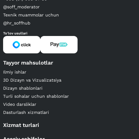
@soff_moderator
Texnik muammolar uchun
@hr_soffhub
To'lov usullari
Tayyor mahsulotlar
Ilmiy ishlar
3D Dizayn va Vizualizatsiya
Dizayn shablonlari
Turli sohalar uchun shablonlar
Video darsliklar
Dasturlash xizmatlari
Xizmat turlari