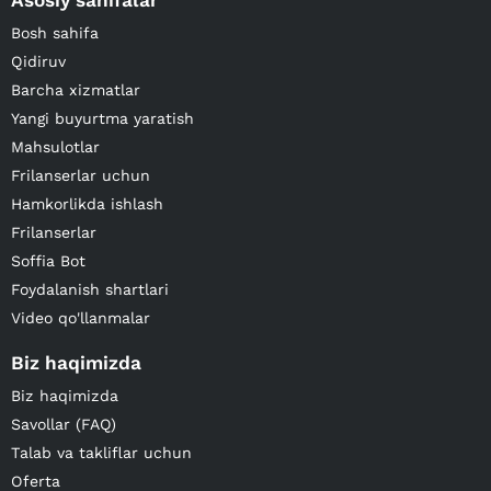
Asosiy sahifalar
Bosh sahifa
Qidiruv
Barcha xizmatlar
Yangi buyurtma yaratish
Mahsulotlar
Frilanserlar uchun
Hamkorlikda ishlash
Frilanserlar
Soffia Bot
Foydalanish shartlari
Video qo'llanmalar
Biz haqimizda
Biz haqimizda
Savollar (FAQ)
Talab va takliflar uchun
Oferta