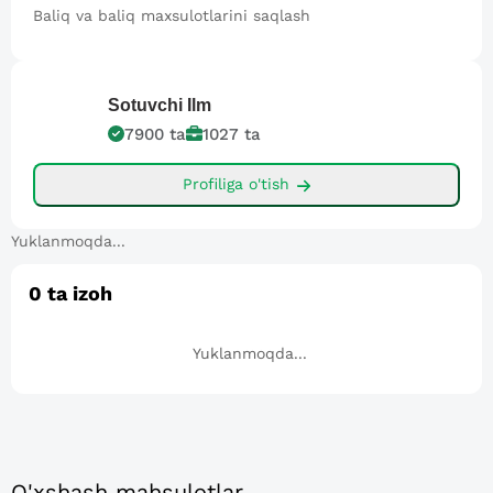
Baliq va baliq maxsulotlarini saqlash
Sotuvchi
Ilm
7900
ta
1027
ta
Profiliga o'tish
Yuklanmoqda...
0
ta izoh
Yuklanmoqda...
O'xshash mahsulotlar