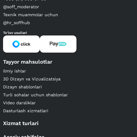
@soff_moderator
Texnik muammolar uchun
@hr_soffhub
To'lov usullari
Tayyor mahsulotlar
Ilmiy ishlar
3D Dizayn va Vizualizatsiya
Dizayn shablonlari
Turli sohalar uchun shablonlar
Video darsliklar
Dasturlash xizmatlari
Xizmat turlari