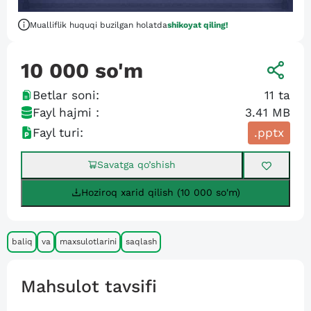
Mualliflik huquqi buzilgan holatda
shikoyat qiling!
10 000
so'm
Betlar soni:
11
ta
Fayl hajmi :
3.41 MB
Fayl turi:
.pptx
Savatga qo’shish
Hoziroq xarid qilish (10 000 so'm)
baliq
va
maxsulotlarini
saqlash
Mahsulot tavsifi