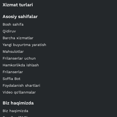
Xizmat turlari
Asosiy sahifalar
Bosh sahifa
Qidiruv
Barcha xizmatlar
Yangi buyurtma yaratish
Mahsulotlar
Frilanserlar uchun
Hamkorlikda ishlash
Frilanserlar
Soffia Bot
Foydalanish shartlari
Video qo'llanmalar
Biz haqimizda
Biz haqimizda