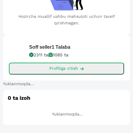
Hozircha muallif ushbu mahsuloti uchun tavsif
qo‘shmagan.
Soff seller1
Talaba
2311
ta
1085
ta
Profiliga o'tish
Yuklanmoqda...
0
ta izoh
Yuklanmoqda...