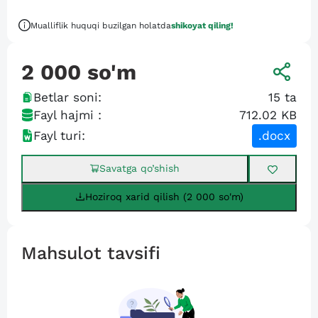
Mualliflik huquqi buzilgan holatda
shikoyat qiling!
2 000
so'm
Betlar soni:
15
ta
Fayl hajmi :
712.02 KB
Fayl turi:
.docx
Savatga qo’shish
Hoziroq xarid qilish (2 000 so'm)
Mahsulot tavsifi