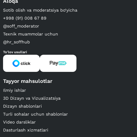
Aloqa
Sotib olish va moderatsiya bo‘yicha
+998 (91) 008 67 89
@soff_moderator
Texnik muammolar uchun
@hr_soffhub
To'lov usullari
Tayyor mahsulotlar
Ilmiy ishlar
3D Dizayn va Vizualizatsiya
Dizayn shablonlari
Turli sohalar uchun shablonlar
Video darsliklar
Dasturlash xizmatlari