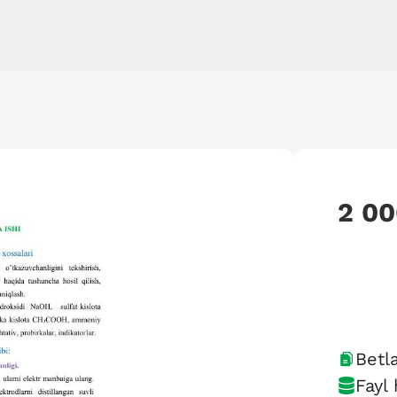
2 0
Betla
Fayl 