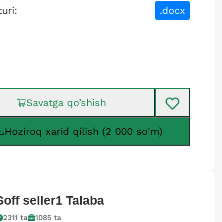
turi:
.docx
Savatga qo’shish
Hoziroq xarid qilish (2 000 so'm)
Soff seller1
Talaba
2311
ta
1085
ta