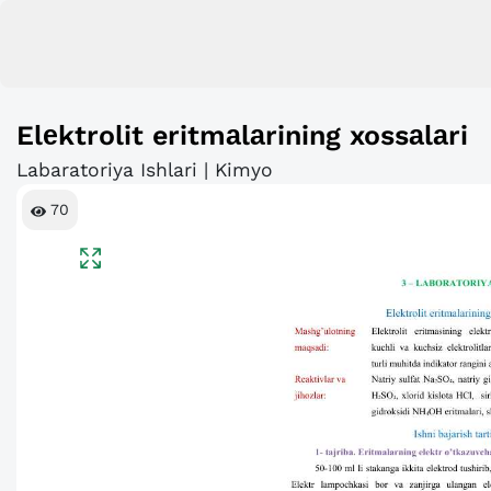
Elеktrolit eritmаlаrining xossаlаri
Labaratoriya Ishlari | Kimyo
70