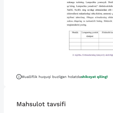
Mualliflik huquqi buzilgan holatda
shikoyat qiling!
Mahsulot tavsifi