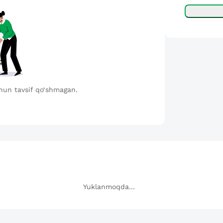
hun tavsif qo‘shmagan.
Yuklanmoqda...