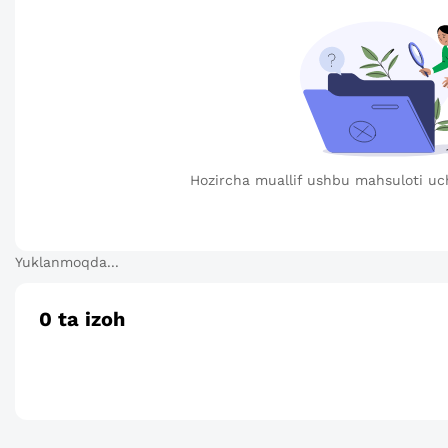
Hozircha muallif ushbu mahsuloti uc
Yuklanmoqda...
0
ta izoh