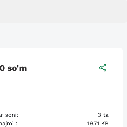
00
so'm
r soni:
3
ta
hajmi :
19.71 KB