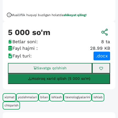
Mualliflik huquqi buzilgan holatda
shikoyat qiling!
5 000
so'm
Betlar soni:
8
ta
Fayl hajmi :
28.99 KB
Fayl turi:
.docx
Savatga qo’shish
Hoziroq xarid qilish (5 000 so'm)
xizmat
yozishmalari
bilan
ishlash
texnologiyalarini
ishlab
chiqarish