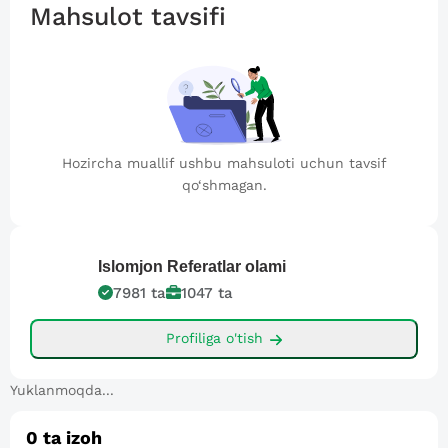
Mahsulot tavsifi
Hozircha muallif ushbu mahsuloti uchun tavsif
qo‘shmagan.
Islomjon
Referatlar olami
7981
ta
1047
ta
Profiliga o'tish
Yuklanmoqda...
0
ta izoh