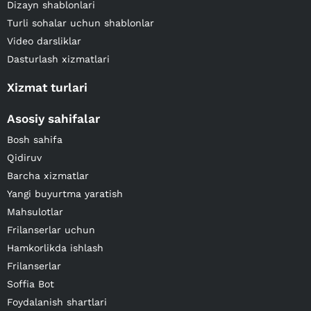
Dizayn shablonlari
Turli sohalar uchun shablonlar
Video darsliklar
Dasturlash xizmatlari
Xizmat turlari
Asosiy sahifalar
Bosh sahifa
Qidiruv
Barcha xizmatlar
Yangi buyurtma yaratish
Mahsulotlar
Frilanserlar uchun
Hamkorlikda ishlash
Frilanserlar
Soffia Bot
Foydalanish shartlari