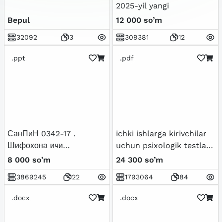
2025-yil yangi
Bepul
12 000 so’m
32092
3
309381
12
.ppt
.pdf
СанПиН 0342-17 .
ichki ishlarga kirivchilar
Шифохона ичи
uchun psixologik testlar
инфекциялари
to`plami
8 000 so’m
24 300 so’m
профилактикаси бўйича
3869245
22
1793064
84
амалдаги 0304-12-сонли
санитария қоида ва
.docx
.docx
меъёрларини янги
тахрирдаги фарқларини