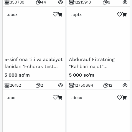
350730
44
12215910
9
.docx
.pptx
5-sinf ona tili va adabiyot
Abdurauf Fitratning
fanidan 1-chorak test
"Rahbari najot"
topshiriqlari javoblari
risolasidagi "Baxtsiz
5 000 so’m
5 000 so’m
bilan.
odamlarning ikki
26152
2
12750684
12
toifasi"ga oid qarashlari
.doc
.docx