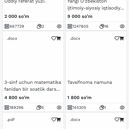
Oddiy referat yuzi.
Yangi O’zbekiston
ijtimoiy-siyosiy iqtisodiy
va madaniy hayotida roʻy
2 000 so’m
9 000 so’m
berayotgan
667729
2
1247805
16
oʻzgarishlarning xalqaro
reyting va indekislarda
.docx
.docx
aks etishi
3-sinf uchun matematika
Tavsifnoma namuna
fanidan bir soatlik dars
ishlanma
4 800 so’m
1 800 so’m
189296
5
145305
1
.pdf
.docx