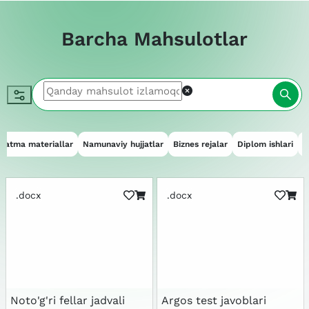
Barcha Mahsulotlar
qatma materiallar
Namunaviy hujjatlar
Biznes rejalar
Diplom ishlari
E
.docx
.docx
Noto'g'ri fellar jadvali
Argos test javoblari