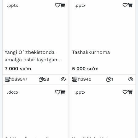
.pptx
.pptx
Yangi Oʻzbekistonda
Tashakkurnoma
amalga oshirilayotgan
maʼnaviy oʻzgarishlar
7 000 so’m
5 000 so’m
1069547
28
113940
1
.docx
.pptx