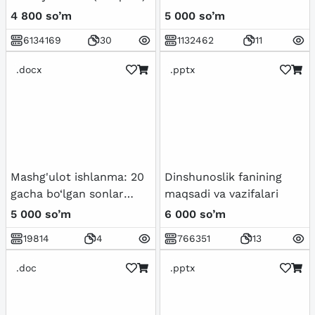
4 800 so’m
5 000 so’m
6134169
30
1132462
11
.docx
.pptx
Mashg'ulot ishlanma: 20
Dinshunoslik fanining
gacha bo‘lgan sonlar
maqsadi va vazifalari
bilan tanishtirish.
5 000 so’m
6 000 so’m
19814
4
766351
13
.doc
.pptx