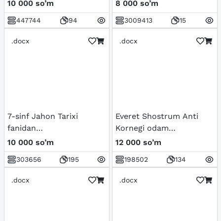
ro'y bergan madaniy
10 000 so’m
8 000 so’m
uyg'onish
447744
94
3009413
15
(Renessans).Buyuk
allomalarning jahon
.docx
.docx
sivilizatsiyasiga qo'shgan
hissasi
7-sinf Jahon Tarixi
Everet Shostrum Anti
fanidan
Kornegi odam
mavzulashtirilgan test
manipulyator
10 000 so’m
12 000 so’m
savollar to'plami
303656
195
198502
134
.docx
.docx