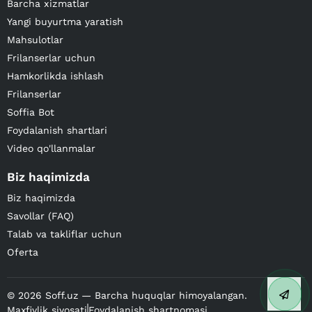
Barcha xizmatlar
Yangi buyurtma yaratish
Mahsulotlar
Frilanserlar uchun
Hamkorlikda ishlash
Frilanserlar
Soffia Bot
Foydalanish shartlari
Video qo'llanmalar
Biz haqimizda
Biz haqimizda
Savollar (FAQ)
Talab va takliflar uchun
Oferta
©
2026
Soff.uz — Barcha huquqlar himoyalangan.
Maxfiylik siyosati
Foydalanish shartnomasi