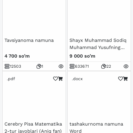
Tavsiyanoma namuna
Shayx Muhammad Sodiq
Muhammad Yusufning
Baxtiyor oila asarida
4 700 so’m
9 000 so’m
islom qadriyatlarining
12503
1
633671
22
talqini
.pdf
.docx
Cerebry Pisa Matematika
tashakurnoma namuna
2-tur javoblari (Aniq fan)
Word