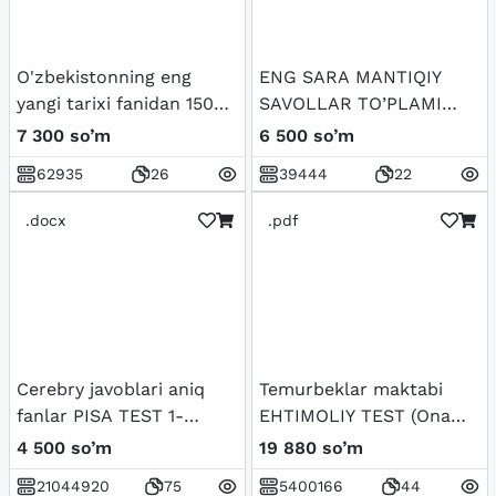
O'zbekistonning eng
ENG SARA MANTIQIY
yangi tarixi fanidan 150
SAVOLLAR TO’PLAMI
talik test javoblari bilan
JAVOBLARI BILAN
7 300 so’m
6 500 so’m
62935
26
39444
22
.docx
.pdf
Cerebry javoblari aniq
Temurbeklar maktabi
fanlar PISA TEST 1-
EHTIMOLIY TEST (Ona
BOSQICH
tili-Matematika-Fizika) -
4 500 so’m
19 880 so’m
Javoblari bilan
21044920
75
5400166
44