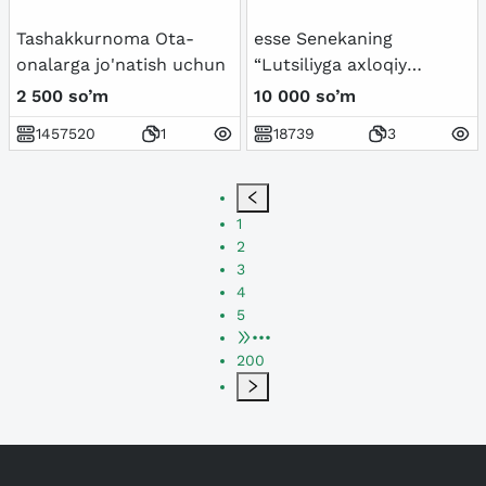
Tashakkurnoma Ota-
esse Senekaning
onalarga jo'natish uchun
“Lutsiliyga axloqiy
xatlari” asari
2 500 so’m
10 000 so’m
1457520
1
18739
3
1
2
3
4
5
•••
200