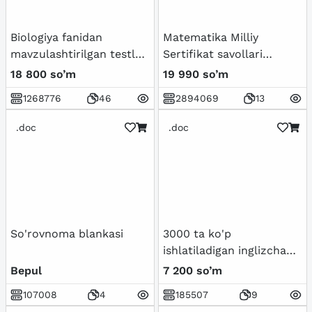
Biologiya fanidan
Matematika Milliy
mavzulashtirilgan testlar
Sertifikat savollari
/ 5-sinf
(Tushish ehtimoli Bor)
18 800 so’m
19 990 so’m
1268776
46
2894069
13
.doc
.doc
So'rovnoma blankasi
3000 ta ko'p
ishlatiladigan inglizcha
so'zlar ro'yxati.
Bepul
7 200 so’m
107008
4
185507
9