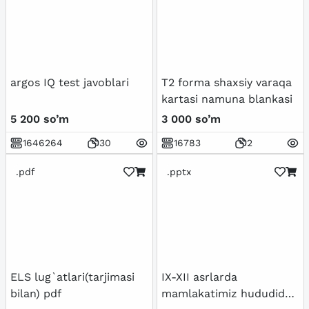
argos IQ test javoblari
T2 forma shaxsiy varaqa
kartasi namuna blankasi
5 200 so’m
3 000 so’m
1646264
30
16783
2
.pdf
.pptx
ELS lug`atlari(tarjimasi
IX-XII asrlarda
bilan) pdf
mamlakatimiz hududida