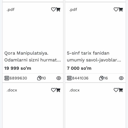
.pdf
.pdf
Qora Manipulatsiya.
5-sinf tarix fanidan
Odamlarni sizni hurmat
umumiy savol-javoblar
qilishga majburlang
to'plami
19 999 so’m
7 000 so’m
6899630
10
8441036
16
.docx
.docx