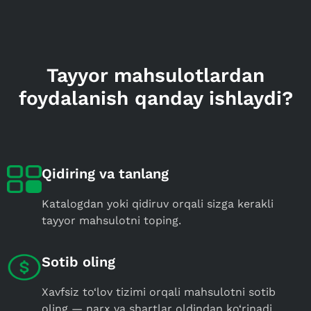
Tayyor mahsulotlardan
foydalanish qanday ishlaydi?
Qidiring va tanlang
Katalogdan yoki qidiruv orqali sizga kerakli
tayyor mahsulotni toping.
Sotib oling
Xavfsiz to‘lov tizimi orqali mahsulotni sotib
oling — narx va shartlar oldindan ko‘rinadi.