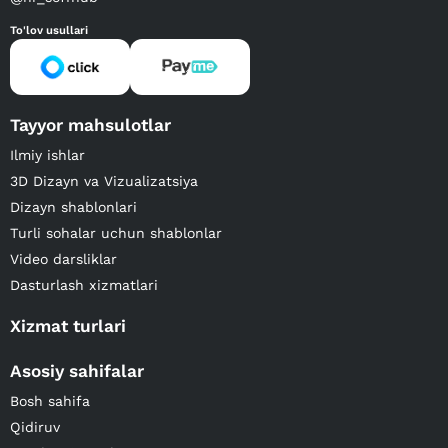
To'lov usullari
Tayyor mahsulotlar
Ilmiy ishlar
3D Dizayn va Vizualizatsiya
Dizayn shablonlari
Turli sohalar uchun shablonlar
Video darsliklar
Dasturlash xizmatlari
Xizmat turlari
Asosiy sahifalar
Bosh sahifa
Qidiruv