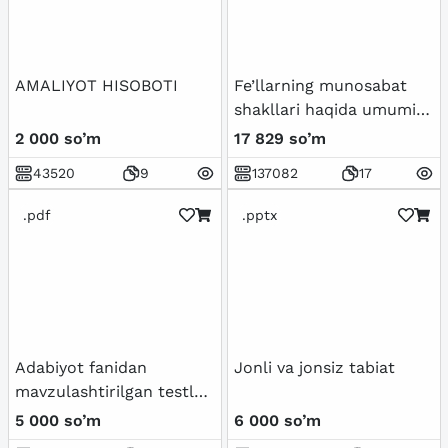
AMALIYOT HISOBOTI
Fe’llarning munosabat
shakllari haqida umumiy
tushuncha va
2 000 so’m
17 829 so’m
qo’llanmalar.
43520
9
137082
17
.pdf
.pptx
Adabiyot fanidan
Jonli va jonsiz tabiat
mavzulashtirilgan testlar
7-sinf / Javoblari bilan
5 000 so’m
6 000 so’m