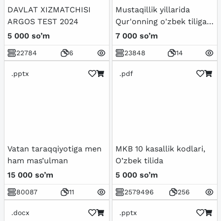
DAVLAT XIZMATCHISI
Mustaqillik yillarida
ARGOS TEST 2024
Qur'onning o'zbek tiliga
tarjima qilinishi va
5 000 so’m
7 000 so’m
tafsirlari haqida
22784
6
23848
14
.pptx
.pdf
Vatan taraqqiyotiga men
MKB 10 kasallik kodlari,
ham mas’ulman
O’zbek tilida
15 000 so’m
5 000 so’m
80087
11
2579496
256
.docx
.pptx