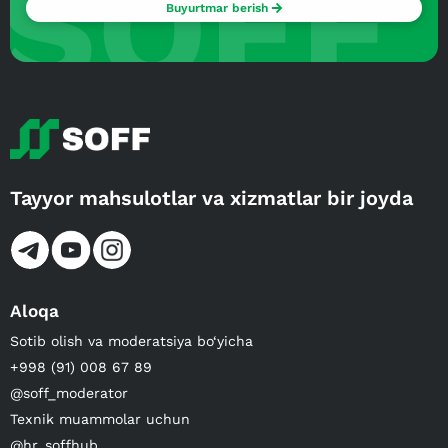
SOFF
Buyurtmar berish
Tayyor mahsulotlar va xizmatlar bir joyda
Aloqa
Sotib olish va moderatsiya bo‘yicha
+998 (91) 008 67 89
@soff_moderator
Texnik muammolar uchun
@hr_soffhub