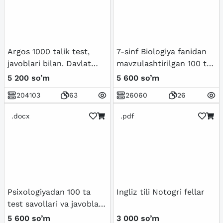
солиштирма кўриниши
Argos 1000 talik test,
7-sinf Biologiya fanidan
javoblari bilan. Davlat
mavzulashtirilgan 100 ta
xizmatchisi 2024
variantli test savollari va
5 200 so’m
5 600 so’m
javoblari bilan
204103
63
26060
26
.docx
.pdf
Psixologiyadan 100 ta
Ingliz tili Notogri fellar
test savollari va javoblari
bilan birgalikda
5 600 so’m
3 000 so’m