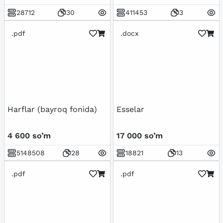
28712
30
411453
3
.pdf
.docx
Harflar (bayroq fonida)
Esselar
4 600 so’m
17 000 so’m
5148508
28
18821
13
.pdf
.pdf