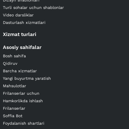
Dizayn shablonlari
Turli sohalar uchun shablonlar
Video darsliklar
Dasturlash xizmatlari
Xizmat turlari
Asosiy sahifalar
Bosh sahifa
Qidiruv
Barcha xizmatlar
Yangi buyurtma yaratish
Mahsulotlar
Frilanserlar uchun
Hamkorlikda ishlash
Frilanserlar
Soffia Bot
Foydalanish shartlari