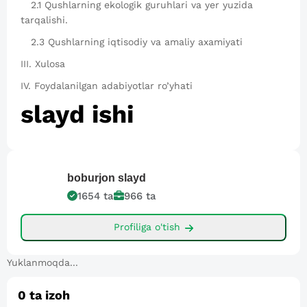
2.1 Qushlarning ekologik guruhlari va yer yuzida
tarqalishi.
2.3 Qushlarning iqtisodiy va amaliy axamiyati
III. Xulosa
IV. Foydalanilgan adabiyotlar ro’yhati
slayd ishi
boburjon
slayd
1654
ta
966
ta
Profiliga o'tish
Yuklanmoqda...
0
ta izoh