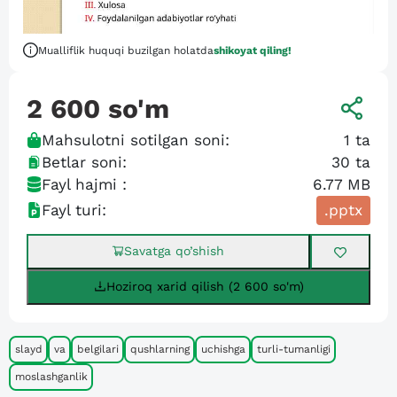
Mualliflik huquqi buzilgan holatda
shikoyat qiling!
2 600
so'm
Mahsulotni sotilgan soni:
1
ta
Betlar soni:
30
ta
Fayl hajmi :
6.77 MB
Fayl turi:
.pptx
Savatga qo’shish
Hoziroq xarid qilish (2 600 so'm)
slayd
va
belgilari
qushlarning
uchishga
turli-tumanligi
moslashganlik