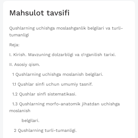
Mahsulot tavsifi
Qushlarning uchishga moslashganlik belgilari va turli-
tumanligi
Reja:
I. Kirish. Mavzuning dolzarbligi va o’rganilish tarixi.
II. Asosiy qism.
1 Qushlarning uchishga moslanish belgilari.
1.1 Qushlar sinfi uchun umumiy tasnif.
1.2 Qushlar sinfi sistematikasi.
1.3 Qushlarning morfo-anatomik jihatdan uchishga
moslanish
belgilari.
2 Qushlarning turli-tumanligi.