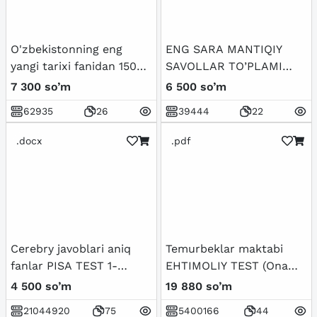
O'zbekistonning eng
ENG SARA MANTIQIY
yangi tarixi fanidan 150
SAVOLLAR TO’PLAMI
talik test javoblari bilan
JAVOBLARI BILAN
7 300 so’m
6 500 so’m
62935
26
39444
22
.docx
.pdf
Cerebry javoblari aniq
Temurbeklar maktabi
fanlar PISA TEST 1-
EHTIMOLIY TEST (Ona
BOSQICH
tili-Matematika-Fizika) -
4 500 so’m
19 880 so’m
Javoblari bilan
21044920
75
5400166
44