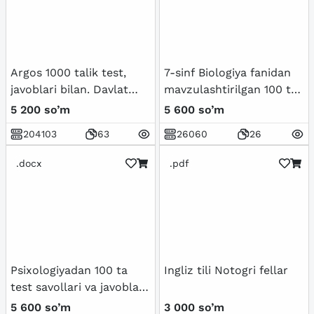
солиштирма кўриниши
Argos 1000 talik test,
7-sinf Biologiya fanidan
javoblari bilan. Davlat
mavzulashtirilgan 100 ta
xizmatchisi 2024
variantli test savollari va
5 200 so’m
5 600 so’m
javoblari bilan
204103
63
26060
26
.docx
.pdf
Psixologiyadan 100 ta
Ingliz tili Notogri fellar
test savollari va javoblari
bilan birgalikda
5 600 so’m
3 000 so’m