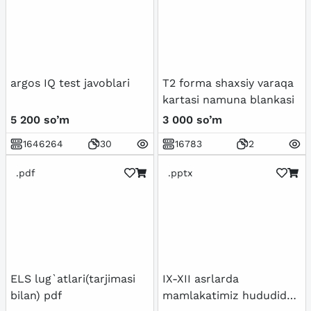
argos IQ test javoblari
T2 forma shaxsiy varaqa
kartasi namuna blankasi
5 200 so’m
3 000 so’m
1646264
30
16783
2
.pdf
.pptx
ELS lug`atlari(tarjimasi
IX-XII asrlarda
bilan) pdf
mamlakatimiz hududida