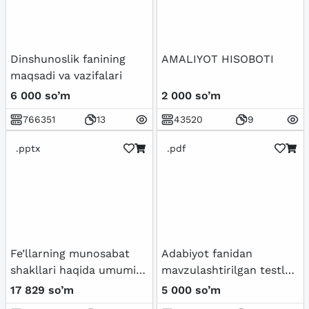
Dinshunoslik fanining
AMALIYOT HISOBOTI
maqsadi va vazifalari
6 000 so’m
2 000 so’m
766351
13
43520
9
.pptx
.pdf
Fe’llarning munosabat
Adabiyot fanidan
shakllari haqida umumiy
mavzulashtirilgan testlar
tushuncha va
7-sinf / Javoblari bilan
17 829 so’m
5 000 so’m
qo’llanmalar.