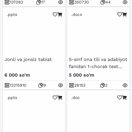
137082
17
350730
44
.pptx
.docx
Jonli va jonsiz tabiat
5-sinf ona tili va adabiyot
fanidan 1-chorak test
topshiriqlari javoblari
6 000 so’m
5 000 so’m
bilan.
12215910
9
26152
2
.pptx
.doc