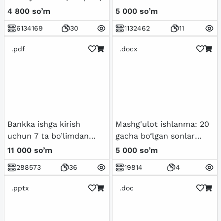
4 800 so’m
5 000 so’m
6134169
30
1132462
11
.pdf
.docx
Bankka ishga kirish
Mashg'ulot ishlanma: 20
uchun 7 ta bo’limdan
gacha bo‘lgan sonlar
test savollari javoblari
bilan tanishtirish.
11 000 so’m
5 000 so’m
bilan
288573
36
19814
4
.pptx
.doc