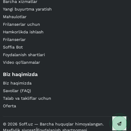
Barcha xizmatlar
Yangi buyurtma yaratish
Mahsulotlar
Frilanserlar uchun
Hamkorlikda ishlash
Frilanserlar
Soffia Bot
Foydalanish shartlari
Video qo'llanmalar
Biz haqimizda
Biz haqimizda
Savollar (FAQ)
Talab va takliflar uchun
Oferta
©
2026
Soff.uz — Barcha huquqlar himoyalangan.
Maxfiylik siyosati
Foydalanish shartnomasi