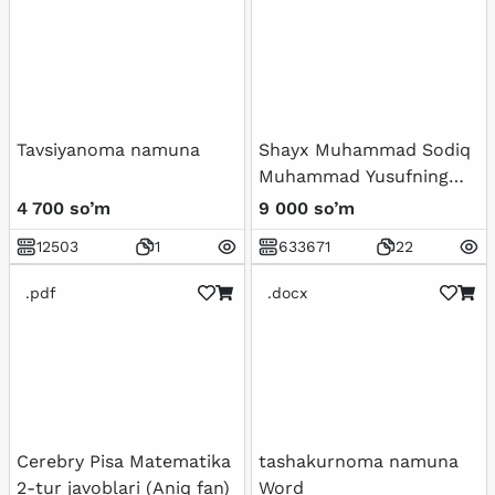
Tavsiyanoma namuna
Shayx Muhammad Sodiq
Muhammad Yusufning
Baxtiyor oila asarida
4 700 so’m
9 000 so’m
islom qadriyatlarining
12503
1
633671
22
talqini
.pdf
.docx
Cerebry Pisa Matematika
tashakurnoma namuna
2-tur javoblari (Aniq fan)
Word