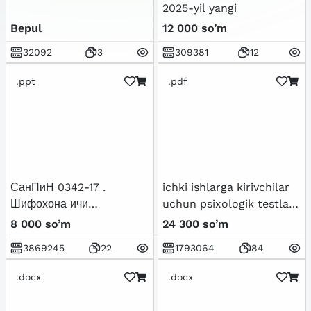
2025-yil yangi
Bepul
12 000 so’m
32092
3
309381
12
.ppt
.pdf
СанПиН 0342-17 .
ichki ishlarga kirivchilar
Шифохона ичи
uchun psixologik testlar
инфекциялари
to`plami
8 000 so’m
24 300 so’m
профилактикаси бўйича
3869245
22
1793064
84
амалдаги 0304-12-сонли
санитария қоида ва
.docx
.docx
меъёрларини янги
тахрирдаги фарқларини