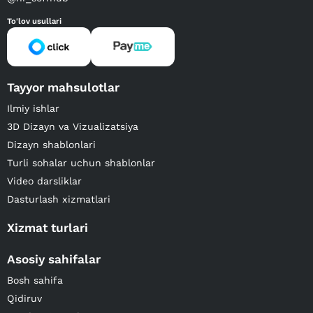
To'lov usullari
Tayyor mahsulotlar
Ilmiy ishlar
3D Dizayn va Vizualizatsiya
Dizayn shablonlari
Turli sohalar uchun shablonlar
Video darsliklar
Dasturlash xizmatlari
Xizmat turlari
Asosiy sahifalar
Bosh sahifa
Qidiruv