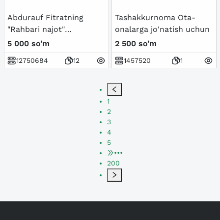
Abdurauf Fitratning
Tashakkurnoma Ota-
"Rahbari najot"
onalarga jo'natish uchun
risolasidagi "Baxtsiz
5 000 so’m
2 500 so’m
odamlarning ikki
12750684
12
1457520
1
toifasi"ga oid qarashlari
1
2
3
4
5
•••
200