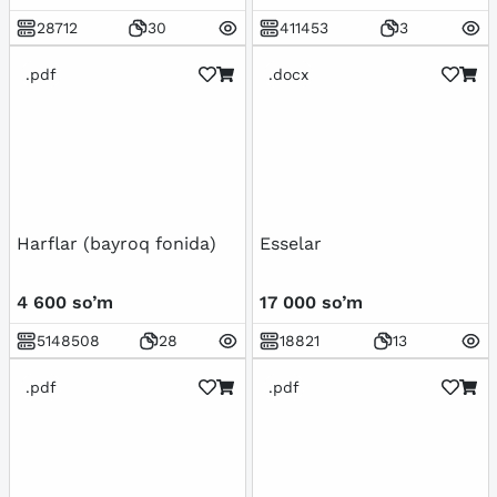
28712
30
411453
3
.pdf
.docx
Harflar (bayroq fonida)
Esselar
4 600 so’m
17 000 so’m
5148508
28
18821
13
.pdf
.pdf