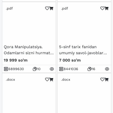
.pdf
.pdf
Qora Manipulatsiya.
5-sinf tarix fanidan
Odamlarni sizni hurmat
umumiy savol-javoblar
qilishga majburlang
to'plami
19 999 so’m
7 000 so’m
6899630
10
8441036
16
.docx
.docx