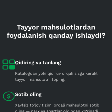
Tayyor mahsulotlardan
foydalanish qanday ishlaydi?
Qidiring va tanlang
Katalogdan yoki qidiruv orqali sizga kerakli
tayyor mahsulotni toping.
Sotib oling
Xavfsiz to‘lov tizimi orqali mahsulotni sotib
oling — narx va shartlar oldindan ko‘rinadi.