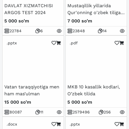
DAVLAT XIZMATCHISI
Mustaqillik yillarida
ARGOS TEST 2024
Qur'onning o'zbek tiliga
tarjima qilinishi va
5 000 so’m
7 000 so’m
tafsirlari haqida
22784
6
23848
14
.pptx
.pdf
Vatan taraqqiyotiga men
MKB 10 kasallik kodlari,
ham mas’ulman
O’zbek tilida
15 000 so’m
5 000 so’m
80087
11
2579496
256
.docx
.pptx