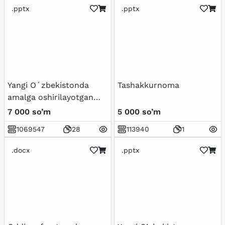
.pptx
.pptx
Yangi Oʻzbekistonda
Tashakkurnoma
amalga oshirilayotgan
maʼnaviy oʻzgarishlar
7 000 so’m
5 000 so’m
1069547
28
113940
1
.docx
.pptx