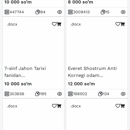
ro'y bergan madaniy
10 000 so’m
8 000 so’m
uyg'onish
447744
94
3009413
15
(Renessans).Buyuk
allomalarning jahon
.docx
.docx
sivilizatsiyasiga qo'shgan
hissasi
7-sinf Jahon Tarixi
Everet Shostrum Anti
fanidan
Kornegi odam
mavzulashtirilgan test
manipulyator
10 000 so’m
12 000 so’m
savollar to'plami
303656
195
198502
134
.docx
.docx