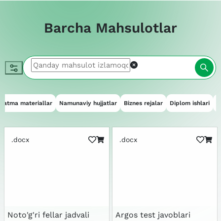
Barcha Mahsulotlar
qatma materiallar
Namunaviy hujjatlar
Biznes rejalar
Diplom ishlari
E
.docx
.docx
Noto'g'ri fellar jadvali
Argos test javoblari