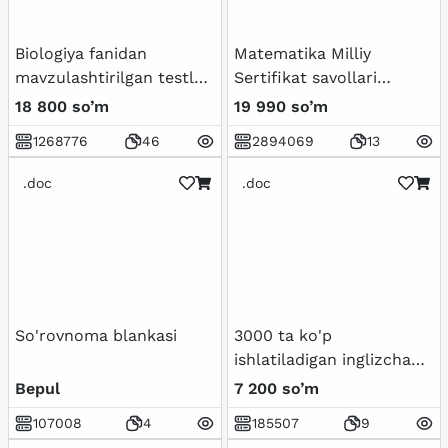
Biologiya fanidan
Matematika Milliy
mavzulashtirilgan testlar
Sertifikat savollari
/ 5-sinf
(Tushish ehtimoli Bor)
18 800 so’m
19 990 so’m
1268776
46
2894069
13
.doc
.doc
So'rovnoma blankasi
3000 ta ko'p
ishlatiladigan inglizcha
so'zlar ro'yxati.
Bepul
7 200 so’m
107008
4
185507
9