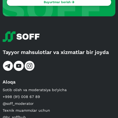
SOFF
Buyurtmar berish
Tayyor mahsulotlar va xizmatlar bir joyda
Aloqa
Sotib olish va moderatsiya bo‘yicha
+998 (91) 008 67 89
@soff_moderator
Texnik muammolar uchun
@hr_soffhub