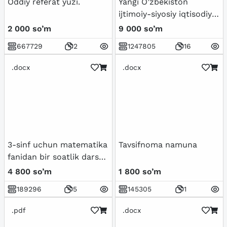
Oddiy referat yuzi.
Yangi O’zbekiston
ijtimoiy-siyosiy iqtisodiy
va madaniy hayotida roʻy
2 000 so’m
9 000 so’m
berayotgan
667729
2
1247805
16
oʻzgarishlarning xalqaro
reyting va indekislarda
.docx
.docx
aks etishi
3-sinf uchun matematika
Tavsifnoma namuna
fanidan bir soatlik dars
ishlanma
4 800 so’m
1 800 so’m
189296
5
145305
1
.pdf
.docx