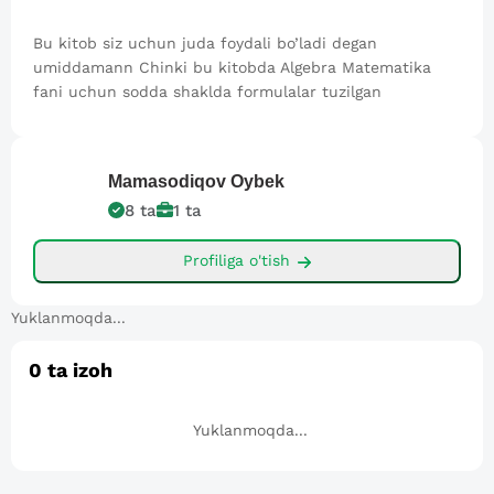
Bu kitob siz uchun juda foydali bo’ladi degan
umiddamann Chinki bu kitobda Algebra Matematika
fani uchun sodda shaklda formulalar tuzilgan
Mamasodiqov
Oybek
8
ta
1
ta
Profiliga o'tish
Yuklanmoqda...
0
ta izoh
Yuklanmoqda...