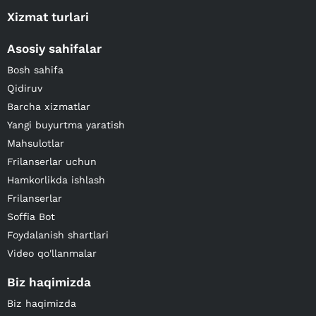
Xizmat turlari
Asosiy sahifalar
Bosh sahifa
Qidiruv
Barcha xizmatlar
Yangi buyurtma yaratish
Mahsulotlar
Frilanserlar uchun
Hamkorlikda ishlash
Frilanserlar
Soffia Bot
Foydalanish shartlari
Video qo'llanmalar
Biz haqimizda
Biz haqimizda