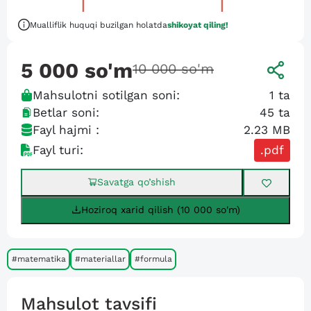
Mualliflik huquqi buzilgan holatda
shikoyat qiling!
5 000
so'm
10 000
so'm
Mahsulotni sotilgan soni:
1
ta
Betlar soni:
45
ta
Fayl hajmi :
2.23 MB
Fayl turi:
.pdf
Savatga qo’shish
Hoziroq xarid qilish (10 000 so'm)
#matematika
#materiallar
#formula
Mahsulot tavsifi