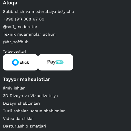
Aloqa
Sotib olish va moderatsiya bo‘yicha
+998 (91) 008 67 89
@soff_moderator
Texnik muammolar uchun
@hr_soffhub
To'lov usullari
Tayyor mahsulotlar
Ilmiy ishlar
3D Dizayn va Vizualizatsiya
Dizayn shablonlari
Turli sohalar uchun shablonlar
Video darsliklar
Dasturlash xizmatlari