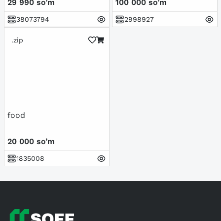
29 990 so’m
100 000 so’m
38073794
2998927
.zip
food
20 000 so’m
1835008