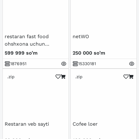
restaran fast food
netWO
ohshxona uchun
avtamatlashtirish
599 999 so’m
250 000 so’m
boshqaruv tizimi
1876951
15330181
.zip
.zip
Restaran veb sayti
Cofee loer