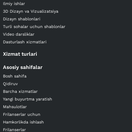
Ilmiy ishlar
3D Dizayn va Vizualizatsiya
Dizayn shablonlari
Turli sohalar uchun shablonlar
Video darsliklar
Dasturlash xizmatlari
Xizmat turlari
Asosiy sahifalar
Bosh sahifa
Qidiruv
Barcha xizmatlar
Yangi buyurtma yaratish
Mahsulotlar
Frilanserlar uchun
Hamkorlikda ishlash
Frilanserlar