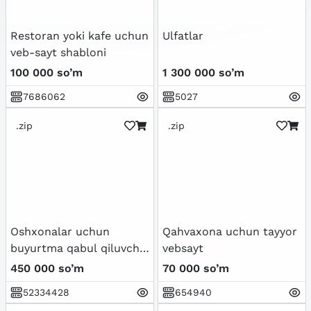
Restoran yoki kafe uchun
Ulfatlar
veb-sayt shabloni
100 000 so’m
1 300 000 so’m
7686062
5027
.zip
.zip
Oshxonalar uchun
Qahvaxona uchun tayyor
buyurtma qabul qiluvchi
vebsayt
sayt + bot
450 000 so’m
70 000 so’m
52334428
654940