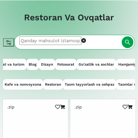
Restoran Va Ovqatlar
hat va turizm
Blog
Dizayn
Fotosurat
Go‘zallik va sochlar
Hamjamiya
b
Kafe va nonvoyxona
Restoran
Taom tayyorlash va oshpaz
Taomlar va 
.zip
.zip