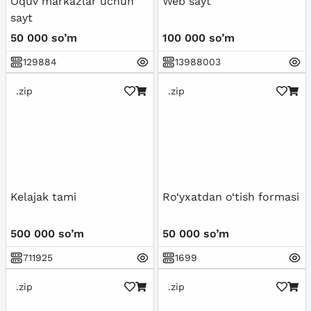
Oquv markazlar uchun
Web sayt
sayt
50 000 so’m
100 000 so’m
129884
13988003
.zip
.zip
Kelajak tami
Ro‘yxatdan o‘tish formasi
500 000 so’m
50 000 so’m
711925
1699
.zip
.zip