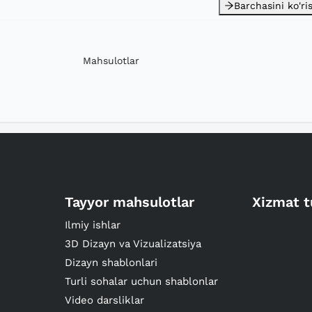
Barchasini ko'ri
Mahsulotlar
Tayyor mahsulotlar
Xizmat t
Ilmiy ishlar
3D Dizayn va Vizualizatsiya
Dizayn shablonlari
Turli sohalar uchun shablonlar
Video darsliklar