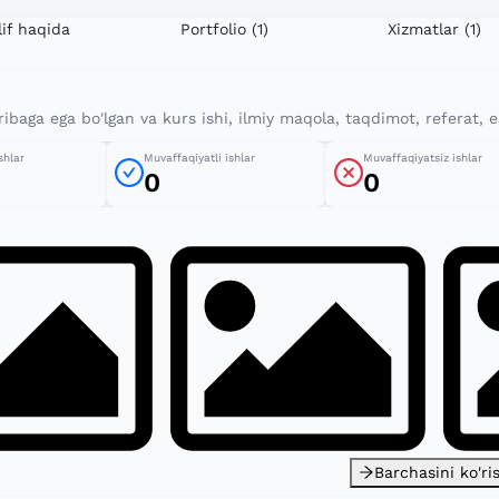
if haqida
Portfolio
(1)
Xizmatlar
(1)
tajribaga ega bo'lgan va kurs ishi, ilmiy maqola, taqdimot, refera
shlar
Muvaffaqiyatli ishlar
Muvaffaqiyatsiz ishlar
0
0
Barchasini ko'ri