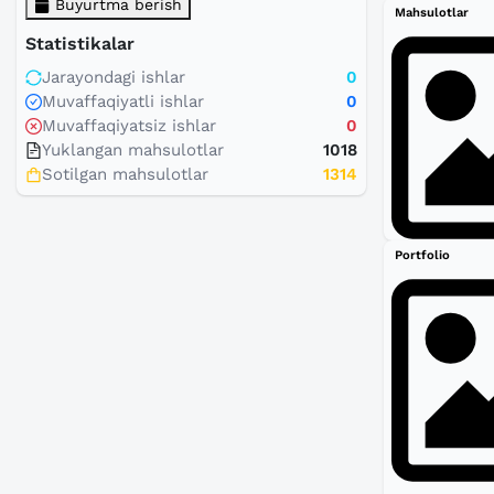
Buyurtma berish
Mahsulotlar
Statistikalar
Jarayondagi ishlar
0
Muvaffaqiyatli ishlar
0
Muvaffaqiyatsiz ishlar
0
Yuklangan mahsulotlar
1018
Sotilgan mahsulotlar
1314
Portfolio