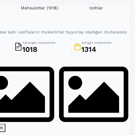
Mahsulotlar
(1018)
Izohlar
t, esse kabi vazifalarni mukammal tayyorlay oladigan mutaxassis
Yuklangan mahsulotlar
Sotilgan mahsulotlar
1018
1314
sh