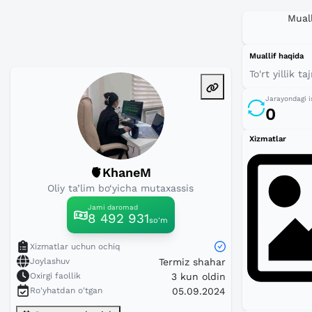
Muall
Muallif haqida
To'rt yillik 
Jarayondagi i
0
Xizmatlar
🫀KhaneM
Oliy ta’lim bo‘yicha mutaxassis
Jami daromad
8 492 931
so'm
Xizmatlar uchun ochiq
Joylashuv
Termiz shahar
Oxirgi faollik
3 kun oldin
Ro'yhatdan o'tgan
05.09.2024