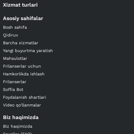
Xizmat turlari
Asosiy sahifalar
Bosh sahifa
Qidiruv
Barcha xizmatlar
Yangi buyurtma yaratish
Mahsulotlar
Frilanserlar uchun
Hamkorlikda ishlash
Frilanserlar
Soffia Bot
Foydalanish shartlari
Video qo'llanmalar
Biz haqimizda
Biz haqimizda