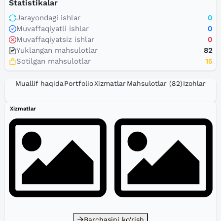
Statistikalar
Jarayondagi ishlar
0
Muvaffaqiyatli ishlar
0
Muvaffaqiyatsiz ishlar
0
Yuklangan mahsulotlar
82
Sotilgan mahsulotlar
15
Muallif haqida
Portfolio
Xizmatlar
Mahsulotlar
(82)
Izohlar
Xizmatlar
Barchasini ko'rish