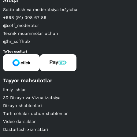
Aloqa
Sotib olish va moderatsiya bo‘yicha
+998 (91) 008 67 89
@soff_moderator
Texnik muammolar uchun
@hr_soffhub
To'lov usullari
Tayyor mahsulotlar
Ilmiy ishlar
3D Dizayn va Vizualizatsiya
Dizayn shablonlari
Turli sohalar uchun shablonlar
Video darsliklar
Dasturlash xizmatlari