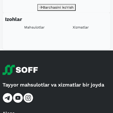
Barchasini ko'rish
Izohlar
Mahsulotlar
Xizmatlar
Tayyor mahsulotlar va xizmatlar bir joyda