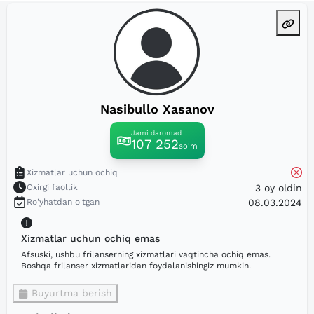
Nasibullo Xasanov
Jami daromad
107 252
so'm
Xizmatlar uchun ochiq
Oxirgi faollik
3 oy oldin
Ro'yhatdan o'tgan
08.03.2024
Xizmatlar uchun ochiq emas
Afsuski, ushbu frilanserning xizmatlari vaqtincha ochiq emas.
Boshqa frilanser xizmatlaridan foydalanishingiz mumkin.
Buyurtma berish