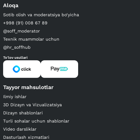
Aloqa
Sotib olish va moderatsiya bo‘yicha
+998 (91) 008 67 89
@soff_moderator
Texnik muammolar uchun
@hr_soffhub
To'lov usullari
Tayyor mahsulotlar
Ilmiy ishlar
3D Dizayn va Vizualizatsiya
Dizayn shablonlari
Turli sohalar uchun shablonlar
Video darsliklar
Dasturlash xizmatlari