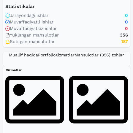
Statistikalar
Jarayondagi ishlar
0
Muvaffaqiyatli ishlar
0
Muvaffaqiyatsiz ishlar
0
Yuklangan mahsulotlar
356
Sotilgan mahsulotlar
187
Muallif haqida
Portfolio
Xizmatlar
Mahsulotlar
(356)
Izohlar
Xizmatlar