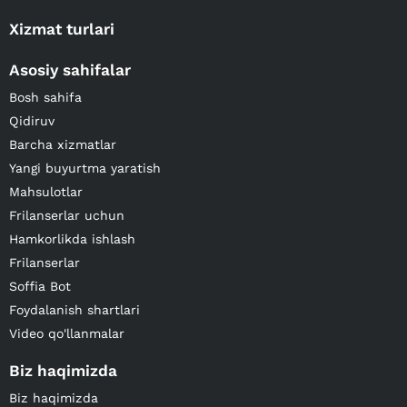
Xizmat turlari
Asosiy sahifalar
Bosh sahifa
Qidiruv
Barcha xizmatlar
Yangi buyurtma yaratish
Mahsulotlar
Frilanserlar uchun
Hamkorlikda ishlash
Frilanserlar
Soffia Bot
Foydalanish shartlari
Video qo'llanmalar
Biz haqimizda
Biz haqimizda