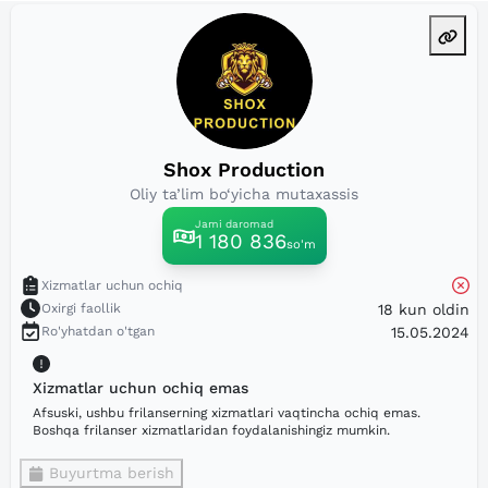
Shox Production
Oliy ta’lim bo‘yicha mutaxassis
Jami daromad
1 180 836
so'm
Xizmatlar uchun ochiq
Oxirgi faollik
18 kun oldin
Ro'yhatdan o'tgan
15.05.2024
Xizmatlar uchun ochiq emas
Afsuski, ushbu frilanserning xizmatlari vaqtincha ochiq emas.
Boshqa frilanser xizmatlaridan foydalanishingiz mumkin.
Buyurtma berish