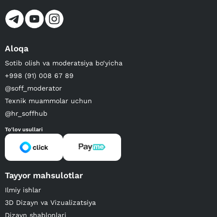
Aloqa
Sotib olish va moderatsiya bo‘yicha
+998 (91) 008 67 89
@soff_moderator
Texnik muammolar uchun
@hr_soffhub
To'lov usullari
Tayyor mahsulotlar
Ilmiy ishlar
3D Dizayn va Vizualizatsiya
Dizayn shablonlari