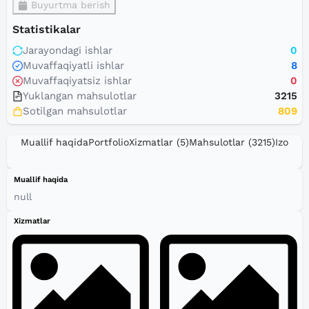
Buyurtma berish
Statistikalar
Jarayondagi ishlar
0
Muvaffaqiyatli ishlar
8
Muvaffaqiyatsiz ishlar
0
Yuklangan mahsulotlar
3215
Sotilgan mahsulotlar
809
Muallif haqida
Portfolio
Xizmatlar
(5)
Mahsulotlar
(3215)
Izohlar
Muallif haqida
null
Xizmatlar