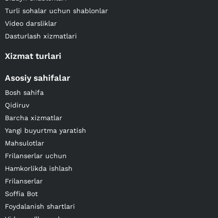
Turli sohalar uchun shablonlar
Video darsliklar
Dasturlash xizmatlari
Xizmat turlari
Asosiy sahifalar
Bosh sahifa
Qidiruv
Barcha xizmatlar
Yangi buyurtma yaratish
Mahsulotlar
Frilanserlar uchun
Hamkorlikda ishlash
Frilanserlar
Soffia Bot
Foydalanish shartlari