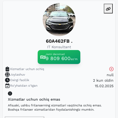
60A462FB .
IT Konsultant
Jami daromad
9 809 600
so'm
Xizmatlar uchun ochiq
Joylashuv
null
Oxirgi faollik
2 kun oldin
Ro'yhatdan o'tgan
15.02.2025
Xizmatlar uchun ochiq emas
Afsuski, ushbu frilanserning xizmatlari vaqtincha ochiq emas.
Boshqa frilanser xizmatlaridan foydalanishingiz mumkin.