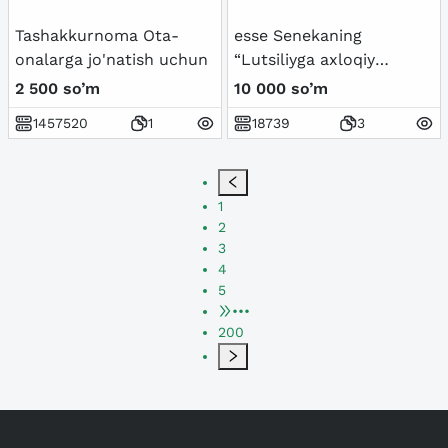
Tashakkurnoma Ota-
esse Senekaning
onalarga jo'natish uchun
“Lutsiliyga axloqiy
xatlari” asari
2 500 so’m
10 000 so’m
1457520
1
18739
3
1
2
3
4
5
•••
200