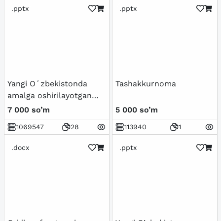
.pptx
.pptx
Yangi Oʻzbekistonda
Tashakkurnoma
amalga oshirilayotgan
maʼnaviy oʻzgarishlar
7 000 so’m
5 000 so’m
1069547
28
113940
1
.docx
.pptx