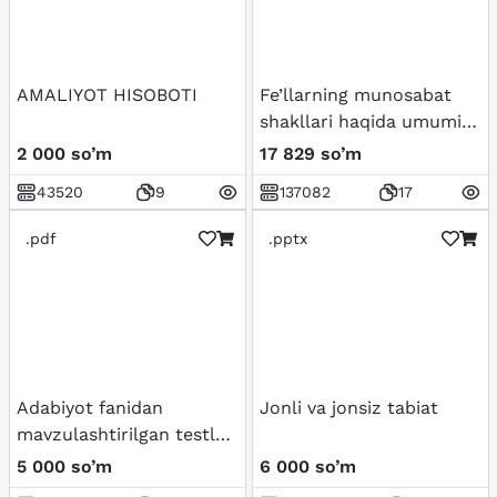
AMALIYOT HISOBOTI
Fe’llarning munosabat
shakllari haqida umumiy
tushuncha va
2 000 so’m
17 829 so’m
qo’llanmalar.
43520
9
137082
17
.pdf
.pptx
Adabiyot fanidan
Jonli va jonsiz tabiat
mavzulashtirilgan testlar
7-sinf / Javoblari bilan
5 000 so’m
6 000 so’m