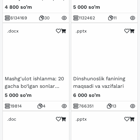
4 800 so’m
5 000 so’m
6134169
30
1132462
11
.docx
.pptx
Mashg'ulot ishlanma: 20
Dinshunoslik fanining
gacha bo‘lgan sonlar
maqsadi va vazifalari
bilan tanishtirish.
5 000 so’m
6 000 so’m
19814
4
766351
13
.doc
.pptx