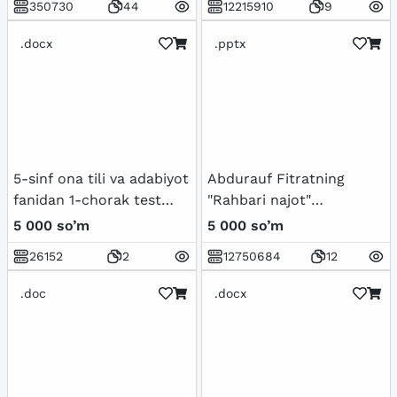
350730
44
12215910
9
.docx
.pptx
5-sinf ona tili va adabiyot
Abdurauf Fitratning
fanidan 1-chorak test
"Rahbari najot"
topshiriqlari javoblari
risolasidagi "Baxtsiz
5 000 so’m
5 000 so’m
bilan.
odamlarning ikki
26152
2
12750684
12
toifasi"ga oid qarashlari
.doc
.docx