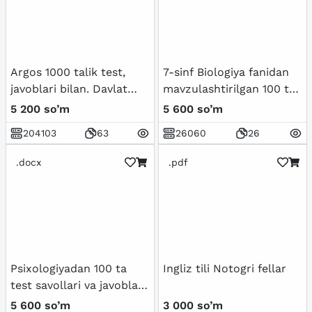
солиштирма кўриниши
Argos 1000 talik test,
7-sinf Biologiya fanidan
javoblari bilan. Davlat
mavzulashtirilgan 100 ta
xizmatchisi 2024
variantli test savollari va
5 200 so’m
5 600 so’m
javoblari bilan
204103
63
26060
26
.docx
.pdf
Psixologiyadan 100 ta
Ingliz tili Notogri fellar
test savollari va javoblari
bilan birgalikda
5 600 so’m
3 000 so’m