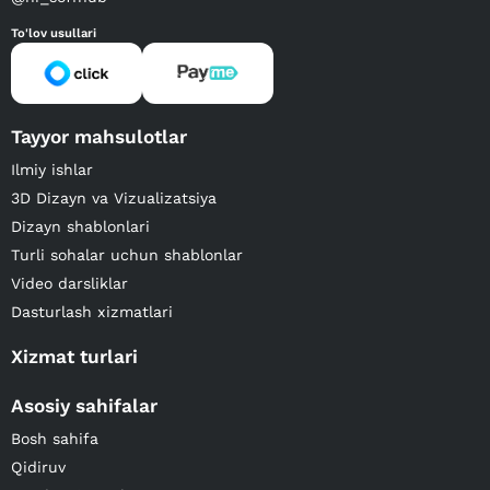
To'lov usullari
Tayyor mahsulotlar
Ilmiy ishlar
3D Dizayn va Vizualizatsiya
Dizayn shablonlari
Turli sohalar uchun shablonlar
Video darsliklar
Dasturlash xizmatlari
Xizmat turlari
Asosiy sahifalar
Bosh sahifa
Qidiruv