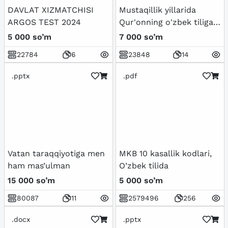
DAVLAT XIZMATCHISI
Mustaqillik yillarida
ARGOS TEST 2024
Qur'onning o'zbek tiliga
tarjima qilinishi va
5 000 so’m
7 000 so’m
tafsirlari haqida
22784
6
23848
14
.pptx
.pdf
Vatan taraqqiyotiga men
MKB 10 kasallik kodlari,
ham mas’ulman
O’zbek tilida
15 000 so’m
5 000 so’m
80087
11
2579496
256
.docx
.pptx