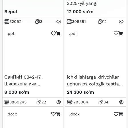
2025-yil yangi
Bepul
12 000 so’m
32092
3
309381
12
.ppt
.pdf
СанПиН 0342-17 .
ichki ishlarga kirivchilar
Шифохона ичи
uchun psixologik testlar
инфекциялари
to`plami
8 000 so’m
24 300 so’m
профилактикаси бўйича
3869245
22
1793064
84
амалдаги 0304-12-сонли
санитария қоида ва
.docx
.docx
меъёрларини янги
тахрирдаги фарқларини