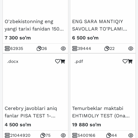
O'zbekistonning eng
ENG SARA MANTIQIY
yangi tarixi fanidan 150
SAVOLLAR TO’PLAMI
talik test javoblari bilan
JAVOBLARI BILAN
7 300 so’m
6 500 so’m
62935
26
39444
22
.docx
.pdf
Cerebry javoblari aniq
Temurbeklar maktabi
fanlar PISA TEST 1-
EHTIMOLIY TEST (Ona
BOSQICH
tili-Matematika-Fizika) -
4 500 so’m
19 880 so’m
Javoblari bilan
21044920
75
5400166
44