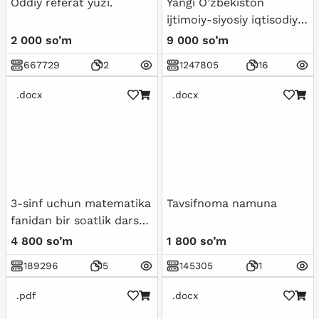
Oddiy referat yuzi.
Yangi O’zbekiston
ijtimoiy-siyosiy iqtisodiy
va madaniy hayotida roʻy
2 000 so’m
9 000 so’m
berayotgan
667729
2
1247805
16
oʻzgarishlarning xalqaro
reyting va indekislarda
.docx
.docx
aks etishi
3-sinf uchun matematika
Tavsifnoma namuna
fanidan bir soatlik dars
ishlanma
4 800 so’m
1 800 so’m
189296
5
145305
1
.pdf
.docx