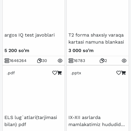
argos IQ test javoblari
T2 forma shaxsiy varaqa
kartasi namuna blankasi
5 200 so’m
3 000 so’m
1646264
30
16783
2
.pdf
.pptx
ELS lug`atlari(tarjimasi
IX-XII asrlarda
bilan) pdf
mamlakatimiz hududida