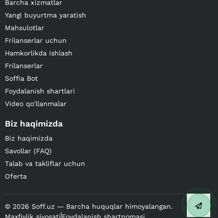
Barcha xizmatlar
Yangi buyurtma yaratish
Mahsulotlar
Frilanserlar uchun
Hamkorlikda ishlash
Frilanserlar
Soffia Bot
Foydalanish shartlari
Video qo'llanmalar
Biz haqimizda
Biz haqimizda
Savollar (FAQ)
Talab va takliflar uchun
Oferta
©
2026
Soff.uz — Barcha huquqlar himoyalangan.
Maxfiylik siyosati
Foydalanish shartnomasi