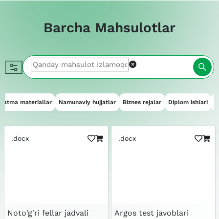
Barcha Mahsulotlar
qatma materiallar
Namunaviy hujjatlar
Biznes rejalar
Diplom ishlari
E
.docx
.docx
Noto'g'ri fellar jadvali
Argos test javoblari