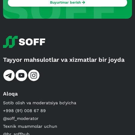
SOFF
Buyurtmar berish
Tayyor mahsulotlar va xizmatlar bir joyda
Aloqa
Sotib olish va moderatsiya bo‘yicha
+998 (91) 008 67 89
@soff_moderator
Texnik muammolar uchun
@hr_soffhub