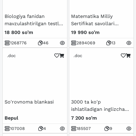
Biologiya fanidan
Matematika Milliy
mavzulashtirilgan testlar
Sertifikat savollari
/ 5-sinf
(Tushish ehtimoli Bor)
18 800 so’m
19 990 so’m
1268776
46
2894069
13
.doc
.doc
So'rovnoma blankasi
3000 ta ko'p
ishlatiladigan inglizcha
so'zlar ro'yxati.
Bepul
7 200 so’m
107008
4
185507
9