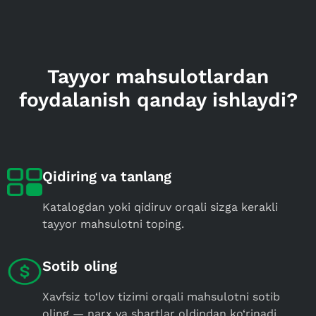
Tayyor mahsulotlardan
foydalanish qanday ishlaydi?
Qidiring va tanlang
Katalogdan yoki qidiruv orqali sizga kerakli
tayyor mahsulotni toping.
Sotib oling
Xavfsiz to‘lov tizimi orqali mahsulotni sotib
oling — narx va shartlar oldindan ko‘rinadi.