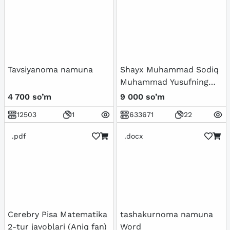
Tavsiyanoma namuna
Shayx Muhammad Sodiq
Muhammad Yusufning
Baxtiyor oila asarida
4 700 so’m
9 000 so’m
islom qadriyatlarining
12503
1
633671
22
talqini
.pdf
.docx
Cerebry Pisa Matematika
tashakurnoma namuna
2-tur javoblari (Aniq fan)
Word