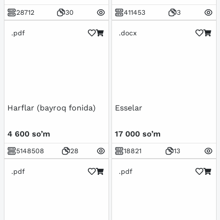
28712
30
411453
3
.pdf
.docx
Harflar (bayroq fonida)
Esselar
4 600 so’m
17 000 so’m
5148508
28
18821
13
.pdf
.pdf