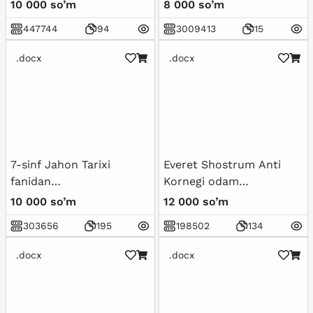
ro'y bergan madaniy
10 000 so’m
8 000 so’m
uyg'onish
447744
94
3009413
15
(Renessans).Buyuk
allomalarning jahon
.docx
.docx
sivilizatsiyasiga qo'shgan
hissasi
7-sinf Jahon Tarixi
Everet Shostrum Anti
fanidan
Kornegi odam
mavzulashtirilgan test
manipulyator
10 000 so’m
12 000 so’m
savollar to'plami
303656
195
198502
134
.docx
.docx