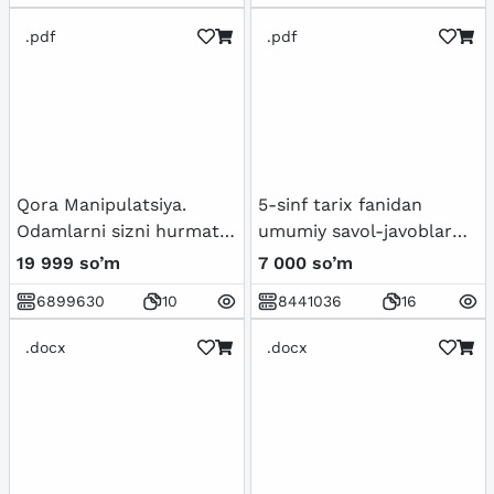
.pdf
.pdf
Qora Manipulatsiya.
5-sinf tarix fanidan
Odamlarni sizni hurmat
umumiy savol-javoblar
qilishga majburlang
to'plami
19 999 so’m
7 000 so’m
6899630
10
8441036
16
.docx
.docx