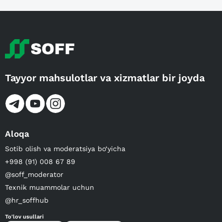
Tayyor mahsulotlar va xizmatlar bir joyda
Aloqa
Sotib olish va moderatsiya bo‘yicha
+998 (91) 008 67 89
@soff_moderator
Texnik muammolar uchun
@hr_soffhub
To'lov usullari