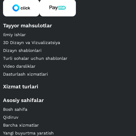
Tayyor mahsulotlar
Ilmiy ishlar
3D Dizayn va Vizualizatsiya
Dizayn shablonlari
Turli sohalar uchun shablonlar
Video darsliklar
Dasturlash xizmatlari
Xizmat turlari
Asosiy sahifalar
Bosh sahifa
Qidiruv
Barcha xizmatlar
Yangi buyurtma yaratish