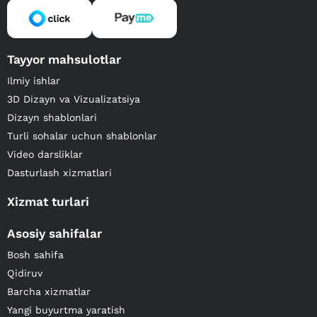
Tayyor mahsulotlar
Ilmiy ishlar
3D Dizayn va Vizualizatsiya
Dizayn shablonlari
Turli sohalar uchun shablonlar
Video darsliklar
Dasturlash xizmatlari
Xizmat turlari
Asosiy sahifalar
Bosh sahifa
Qidiruv
Barcha xizmatlar
Yangi buyurtma yaratish