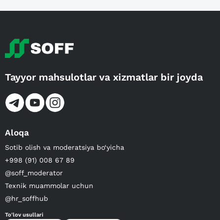
Tayyor mahsulotlar va xizmatlar bir joyda
Aloqa
Sotib olish va moderatsiya bo‘yicha
+998 (91) 008 67 89
@soff_moderator
Texnik muammolar uchun
@hr_soffhub
To'lov usullari