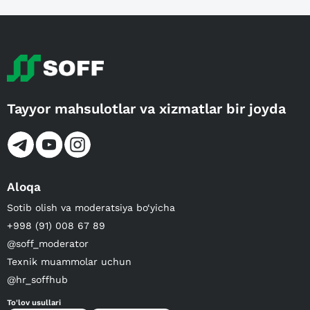
Tayyor mahsulotlar va xizmatlar bir joyda
Aloqa
Sotib olish va moderatsiya bo‘yicha
+998 (91) 008 67 89
@soff_moderator
Texnik muammolar uchun
@hr_soffhub
To'lov usullari