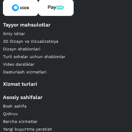
Tayyor mahsulotlar
Ilmiy ishlar
3D Dizayn va Vizualizatsiya
Dizayn shablonlari
Turli sohalar uchun shablonlar
Video darsliklar
Dasturlash xizmatlari
Xizmat turlari
Asosiy sahifalar
Bosh sahifa
Qidiruv
Barcha xizmatlar
Yangi buyurtma yaratish