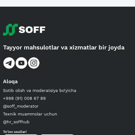
Tayyor mahsulotlar va xizmatlar bir joyda
Aloqa
Sotib olish va moderatsiya bo‘yicha
+998 (91) 008 67 89
@soff_moderator
Texnik muammolar uchun
@hr_soffhub
To'lov usullari