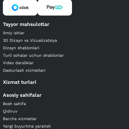
Tayyor mahsulotlar
Ilmiy ishlar
3D Dizayn va Vizualizatsiya
Dizayn shablonlari
Turli sohalar uchun shablonlar
Video darsliklar
Dasturlash xizmatlari
Xizmat turlari
Asosiy sahifalar
Bosh sahifa
Qidiruv
Barcha xizmatlar
Yangi buyurtma yaratish