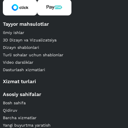
Tayyor mahsulotlar
Ilmiy ishlar
3D Dizayn va Vizualizatsiya
Dizayn shablonlari
Turli sohalar uchun shablonlar
Video darsliklar
Dasturlash xizmatlari
Xizmat turlari
Asosiy sahifalar
Bosh sahifa
Qidiruv
Barcha xizmatlar
Yangi buyurtma yaratish