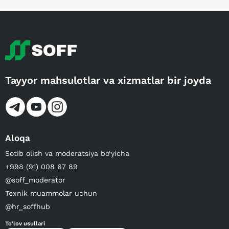
Tayyor mahsulotlar va xizmatlar bir joyda
Aloqa
Sotib olish va moderatsiya bo‘yicha
+998 (91) 008 67 89
@soff_moderator
Texnik muammolar uchun
@hr_soffhub
To'lov usullari