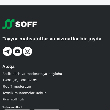
Tayyor mahsulotlar va xizmatlar bir joyda
Aloqa
Sotib olish va moderatsiya bo‘yicha
+998 (91) 008 67 89
@soff_moderator
Texnik muammolar uchun
@hr_soffhub
To'lov usullari