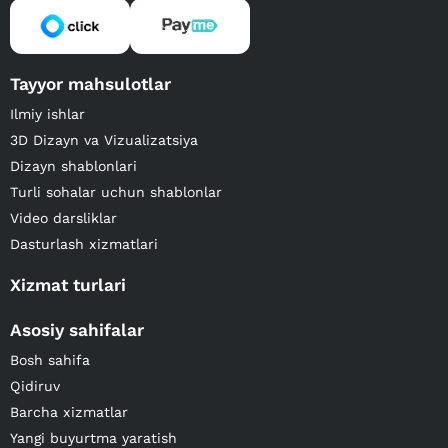
Tayyor mahsulotlar
Ilmiy ishlar
3D Dizayn va Vizualizatsiya
Dizayn shablonlari
Turli sohalar uchun shablonlar
Video darsliklar
Dasturlash xizmatlari
Xizmat turlari
Asosiy sahifalar
Bosh sahifa
Qidiruv
Barcha xizmatlar
Yangi buyurtma yaratish