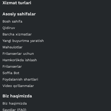
Xizmat turlari
Asosiy sahifalar
Bosh sahifa
Qidiruv
Barcha xizmatlar
Yangi buyurtma yaratish
Mahsulotlar
Frilanserlar uchun
Hamkorlikda ishlash
Frilanserlar
Soffia Bot
Foydalanish shartlari
Video qo'llanmalar
Biz haqimizda
Biz haqimizda
Savollar (FAQ)