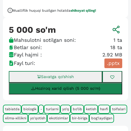
Mualliflik huquqi buzilgan holatda
shikoyat qiling!
5 000
so'm
Mahsulotni sotilgan soni:
1
ta
Betlar soni:
18
ta
Fayl hajmi :
2.92 MB
Fayl turi:
.pptx
Savatga qo’shish
Hoziroq xarid qilish (5 000 so'm)
tabiatda
biologik
-
turlarni
yo’q
bo’lib
ketish
havfi
toifalari
xilma-xillikni
yo'qotish
ekotizimlar
bir-biriga
bog'laydigan