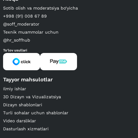
Sotib olish va moderatsiya bo‘yicha
+998 (91) 008 67 89
@soff_moderator
Texnik muammolar uchun
@hr_soffhub
To'lov usullari
Tayyor mahsulotlar
Ilmiy ishlar
3D Dizayn va Vizualizatsiya
Dizayn shablonlari
Turli sohalar uchun shablonlar
Video darsliklar
Dasturlash xizmatlari