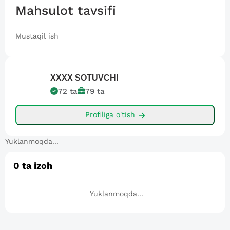
Mahsulot tavsifi
Mustaqil ish
XXXX
SOTUVCHI
72
ta
79
ta
Profiliga o'tish
Yuklanmoqda...
0
ta izoh
Yuklanmoqda...