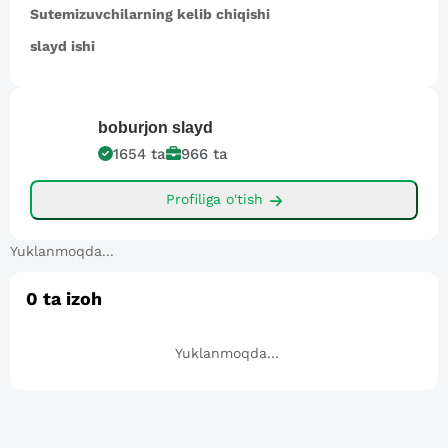
Sutemizuvchilarning kelib chiqishi
slayd ishi
boburjon
slayd
1654
ta
966
ta
Profiliga o'tish
Yuklanmoqda...
0
ta izoh
Yuklanmoqda...