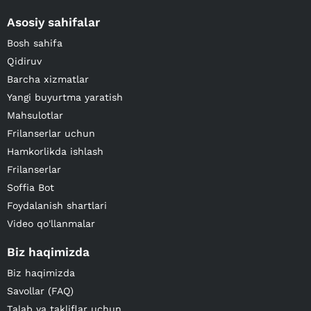
Asosiy sahifalar
Bosh sahifa
Qidiruv
Barcha xizmatlar
Yangi buyurtma yaratish
Mahsulotlar
Frilanserlar uchun
Hamkorlikda ishlash
Frilanserlar
Soffia Bot
Foydalanish shartlari
Video qo'llanmalar
Biz haqimizda
Biz haqimizda
Savollar (FAQ)
Talab va takliflar uchun