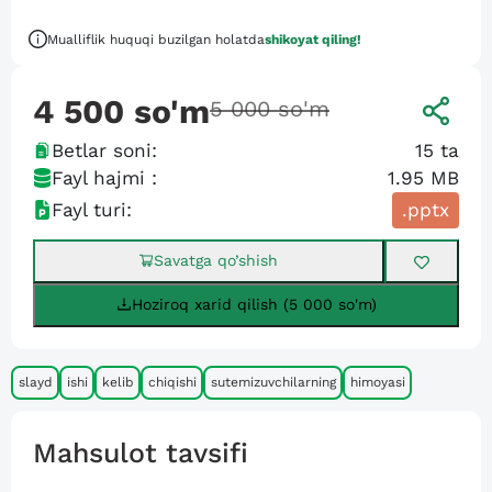
Mualliflik huquqi buzilgan holatda
shikoyat qiling!
4 500
so'm
5 000
so'm
Betlar soni:
15
ta
Fayl hajmi :
1.95 MB
Fayl turi:
.pptx
Savatga qo’shish
Hoziroq xarid qilish (5 000 so'm)
slayd
ishi
kelib
chiqishi
sutemizuvchilarning
himoyasi
Mahsulot tavsifi