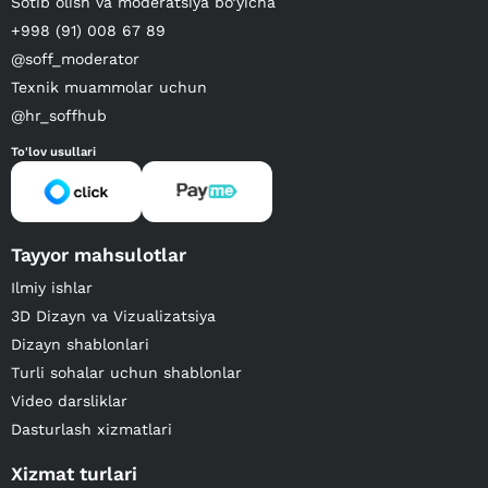
Sotib olish va moderatsiya bo‘yicha
+998 (91) 008 67 89
@soff_moderator
Texnik muammolar uchun
@hr_soffhub
To'lov usullari
Tayyor mahsulotlar
Ilmiy ishlar
3D Dizayn va Vizualizatsiya
Dizayn shablonlari
Turli sohalar uchun shablonlar
Video darsliklar
Dasturlash xizmatlari
Xizmat turlari