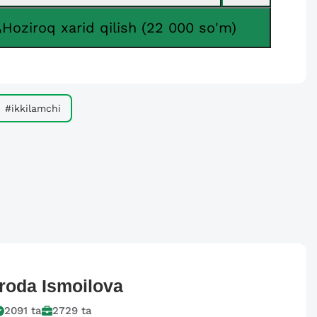
Hoziroq xarid qilish (22 000 so'm)
#ikkilamchi
Iroda
Ismoilova
2091
ta
2729
ta