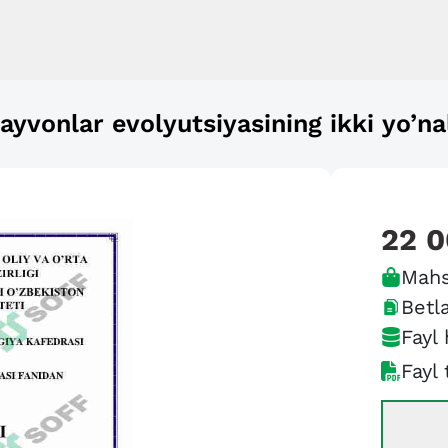
hayvonlar evolyutsiyasining ikki yo’na
22 
Mahs
Betla
Fayl 
Fayl 