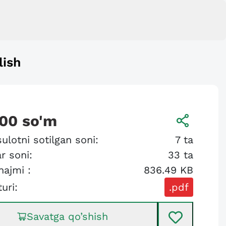
lish
000
so'm
ulotni sotilgan soni:
7
ta
r soni:
33
ta
hajmi :
836.49 KB
turi:
.pdf
Savatga qo’shish