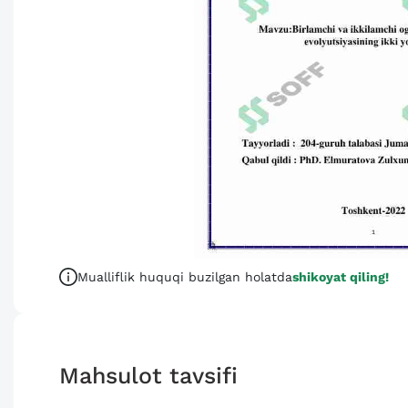
Mualliflik huquqi buzilgan holatda
shikoyat qiling!
Mahsulot tavsifi