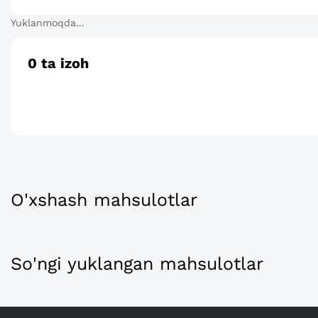
Yuklanmoqda...
0
ta izoh
O'xshash mahsulotlar
So'ngi yuklangan mahsulotlar