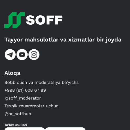
Tayyor mahsulotlar va xizmatlar bir joyda
Aloqa
Sotib olish va moderatsiya bo‘yicha
+998 (91) 008 67 89
@soff_moderator
Texnik muammolar uchun
@hr_soffhub
To'lov usullari