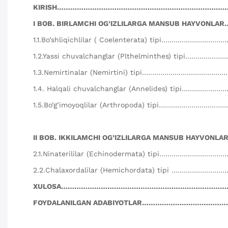
KIRISH……………………………………………………………………
I BOB. BIRLAMCHI OG’IZLILARGA MANSUB HAYVONLAR
1.1.Bo’shliqichlilar ( Coelenterata) tipi………………………
1.2.Yassi chuvalchanglar (Plthelminthes) tipi…………
1.3.Nemirtinalar (Nemirtini) tipi…………………………………
1.4. Halqali chuvalchanglar (Annelides) tipi……………
1.5.Bo’g’imoyoqlilar (Arthropoda) tipi…………………………
II BOB. IKKILAMCHI OG’IZLILARGA MANSUB HAYVONL
2.1.Ninaterililar (Echinodermata) tipi………………………
2.2.Chalaxordalilar (Hemichordata) tipi ………………
XULOSA…………………………………………………………………
FOYDALANILGAN ADABIYOTLAR………………………………