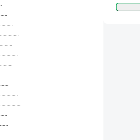
.
…….
…………….
……………………
………….
………………….
…………..
AR……
…………………
………………………
……
………