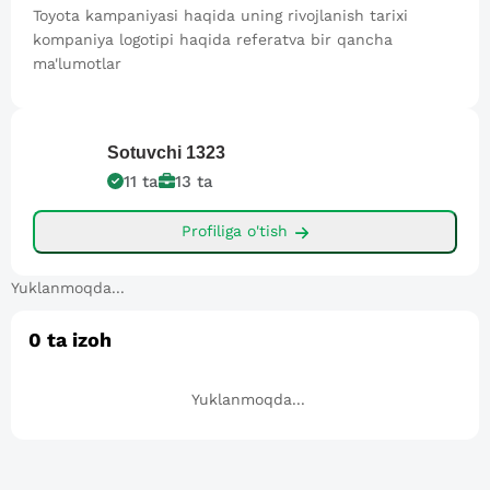
Toyota kampaniyasi haqida uning rivojlanish tarixi
kompaniya logotipi haqida referatva bir qancha
ma'lumotlar
Sotuvchi
1323
11
ta
13
ta
Profiliga o'tish
Yuklanmoqda...
0
ta izoh
Yuklanmoqda...