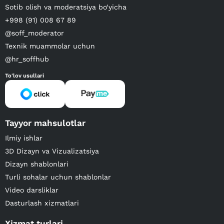
Sotib olish va moderatsiya bo‘yicha
+998 (91) 008 67 89
@soff_moderator
Texnik muammolar uchun
@hr_soffhub
To'lov usullari
Tayyor mahsulotlar
Ilmiy ishlar
3D Dizayn va Vizualizatsiya
Dizayn shablonlari
Turli sohalar uchun shablonlar
Video darsliklar
Dasturlash xizmatlari
Xizmat turlari