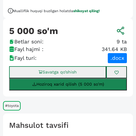
Mualliflik huquqi buzilgan holatda
shikoyat qiling!
5 000
so'm
Betlar soni:
9
ta
Fayl hajmi :
341.64 KB
Fayl turi:
.docx
Savatga qo’shish
Hoziroq xarid qilish (5 000 so'm)
#toyota
Mahsulot tavsifi