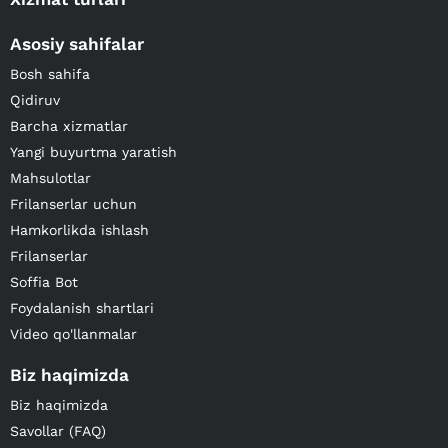
Asosiy sahifalar
Bosh sahifa
Qidiruv
Barcha xizmatlar
Yangi buyurtma yaratish
Mahsulotlar
Frilanserlar uchun
Hamkorlikda ishlash
Frilanserlar
Soffia Bot
Foydalanish shartlari
Video qo'llanmalar
Biz haqimizda
Biz haqimizda
Savollar (FAQ)