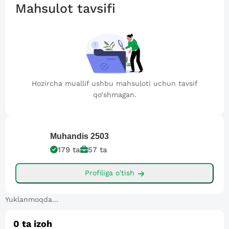
Mahsulot tavsifi
Hozircha muallif ushbu mahsuloti uchun tavsif
qo‘shmagan.
Muhandis
2503
179
ta
57
ta
Profiliga o'tish
Yuklanmoqda...
0
ta izoh