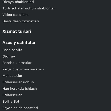
Dizayn shablonlari
Turli sohalar uchun shablonlar
Video darsliklar
Dasturlash xizmatlari
Xizmat turlari
Asosiy sahifalar
Bosh sahifa
Qidiruv
Barcha xizmatlar
Yangi buyurtma yaratish
Mahsulotlar
Frilanserlar uchun
Hamkorlikda ishlash
Frilanserlar
Soffia Bot
Foydalanish shartlari