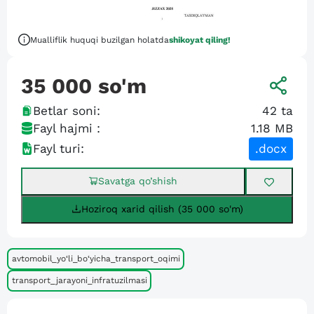
Mualliflik huquqi buzilgan holatda
shikoyat qiling!
35 000
so'm
Betlar soni:
42
ta
Fayl hajmi :
1.18 MB
Fayl turi:
.docx
Savatga qo’shish
Hoziroq xarid qilish (35 000 so'm)
avtomobil_yo‘li_bo‘yicha_transport_oqimi
transport_jarayoni_infratuzilmasi