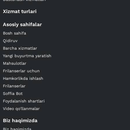
Xizmat turlari
Asosiy sahifalar
Bosh sahifa
Qidiruv
Barcha xizmatlar
Yangi buyurtma yaratish
Mahsulotlar
Frilanserlar uchun
Hamkorlikda ishlash
Frilanserlar
Soffia Bot
Foydalanish shartlari
Video qo'llanmalar
Biz haqimizda
Biz haqimizda