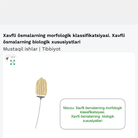
Xavfli ôsmalarning morfologik klassifikatsiyasi. Xavfli
ôsmalarning biologik xususiyatlari
Mustaqil ishlar | Tibbiyot
79