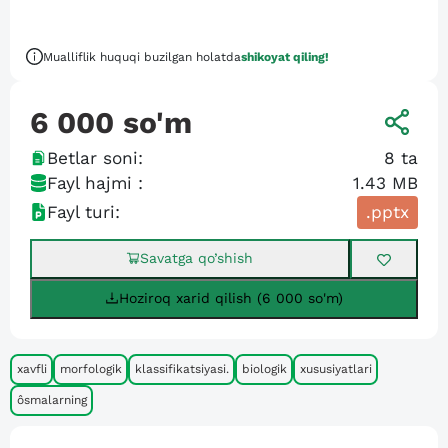
Mualliflik huquqi buzilgan holatda
shikoyat qiling!
6 000
so'm
Betlar soni:
8
ta
Fayl hajmi :
1.43 MB
Fayl turi:
.pptx
Savatga qo’shish
Hoziroq xarid qilish (6 000 so'm)
xavfli
morfologik
klassifikatsiyasi.
biologik
xususiyatlari
ôsmalarning