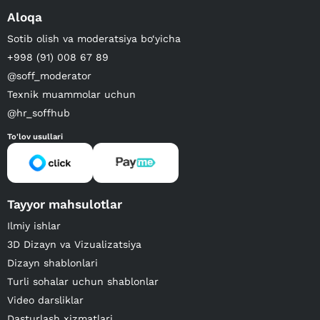
Aloqa
Sotib olish va moderatsiya bo‘yicha
+998 (91) 008 67 89
@soff_moderator
Texnik muammolar uchun
@hr_soffhub
To'lov usullari
Tayyor mahsulotlar
Ilmiy ishlar
3D Dizayn va Vizualizatsiya
Dizayn shablonlari
Turli sohalar uchun shablonlar
Video darsliklar
Dasturlash xizmatlari