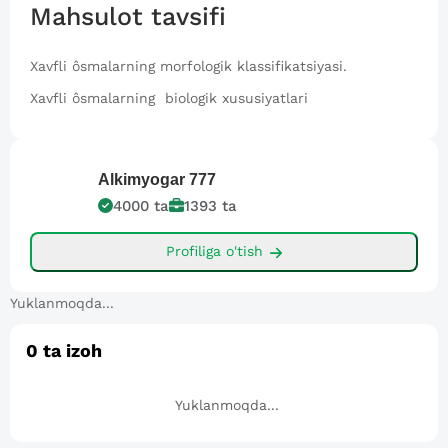
Mahsulot tavsifi
Xavfli ôsmalarning morfologik klassifikatsiyasi.
Xavfli ôsmalarning biologik xususiyatlari
Alkimyogar
777
4000
ta
1393
ta
Profiliga o'tish
Yuklanmoqda...
0
ta izoh
Yuklanmoqda...