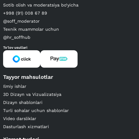
Sotib olish va moderatsiya bo‘yicha
+998 (91) 008 67 89
@soff_moderator
Texnik muammolar uchun
@hr_soffhub
To'lov usullari
Tayyor mahsulotlar
Ilmiy ishlar
3D Dizayn va Vizualizatsiya
Dizayn shablonlari
Turli sohalar uchun shablonlar
Video darsliklar
Dasturlash xizmatlari