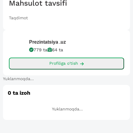
Mahsulot tavsifi
Taqdimot
Prezintatsiya
.uz
779
ta
64
ta
Profiliga o'tish
Yuklanmoqda...
0
ta izoh
Yuklanmoqda...