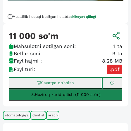
Mualliflik huquqi buzilgan holatda
shikoyat qiling!
11 000
so'm
Mahsulotni sotilgan soni:
1
ta
Betlar soni:
9
ta
Fayl hajmi :
8.28 MB
Fayl turi:
.pdf
Savatga qo’shish
Hoziroq xarid qilish (11 000 so'm)
stomatologiya
dentist
vrach