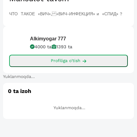
ЧТО ТАКОЕ «ВИЧ», «ВИЧ-ИНФЕКЦИЯ» и «СПИД» ?
Alkimyogar
777
4000
ta
1393
ta
Profiliga o'tish
Yuklanmoqda...
0
ta izoh
Yuklanmoqda...