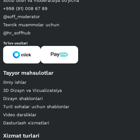
Sotib olish va moderatsiya bo‘yicha
+998 (91) 008 67 89
@soff_moderator
Texnik muammolar uchun
@hr_soffhub
To'lov usullari
Tayyor mahsulotlar
Ilmiy ishlar
3D Dizayn va Vizualizatsiya
Dizayn shablonlari
Turli sohalar uchun shablonlar
Video darsliklar
Dasturlash xizmatlari
Xizmat turlari