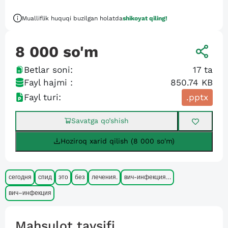
Mualliflik huquqi buzilgan holatda
shikoyat qiling!
8 000
so'm
Betlar soni:
17
ta
Fayl hajmi :
850.74 KB
Fayl turi:
.pptx
Savatga qo’shish
Hoziroq xarid qilish (8 000 so'm)
сегодня
спид
это
без
лечения.
вич-инфекция…
вич–инфекция
Mahsulot tavsifi