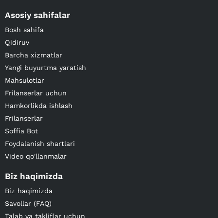
Asosiy sahifalar
Bosh sahifa
Qidiruv
Barcha xizmatlar
Yangi buyurtma yaratish
Mahsulotlar
Frilanserlar uchun
Hamkorlikda ishlash
Frilanserlar
Soffia Bot
Foydalanish shartlari
Video qo'llanmalar
Biz haqimizda
Biz haqimizda
Savollar (FAQ)
Talab va takliflar uchun