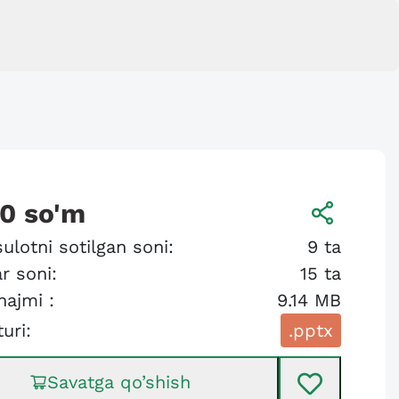
00
so'm
ulotni sotilgan soni:
9
ta
r soni:
15
ta
hajmi :
9.14 MB
turi:
.pptx
Savatga qo’shish