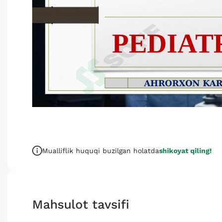
Mualliflik huquqi buzilgan holatda
shikoyat qiling!
Mahsulot tavsifi