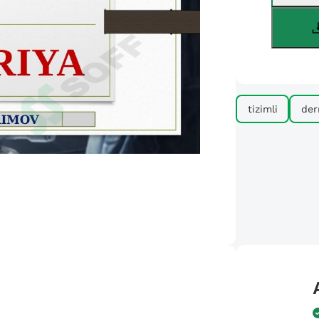
tizimli
de