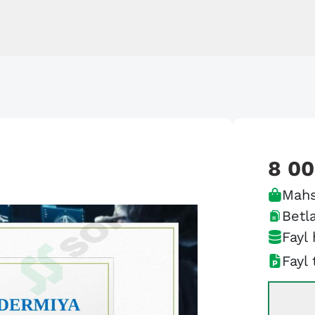
8 0
Mahs
Betla
Fayl 
Fayl 