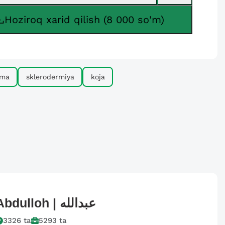
Hoziroq xarid qilish (8 000 so'm)
rma
sklerodermiya
koja
Abdulloh |
عبدالله
3326
ta
5293
ta