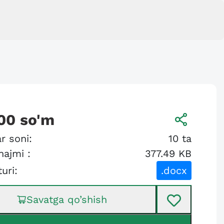
00
so'm
r soni:
10
ta
hajmi :
377.49 KB
turi:
.docx
Savatga qo’shish