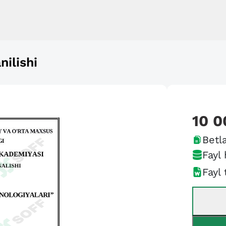
nilishi
10 0
Betla
Fayl 
Fayl 