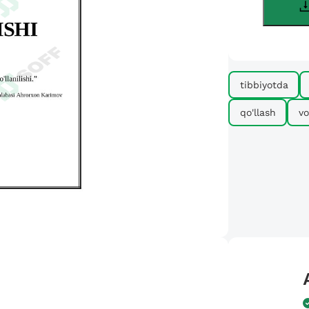
tibbiyotda
qo'llash
vo