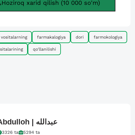
Hoziroq xarid qilish (10 000 so'm)
vositalarning
farmakalogiya
dori
farmokologiya
sitalarining
qo'llanilishi
Abdulloh |
عبدالله
3326
ta
5294
ta