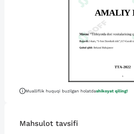
Mualliflik huquqi buzilgan holatda
shikoyat qiling!
Mahsulot tavsifi