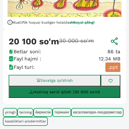
Mualliflik huquqi buzilgan holatda
shikoyat qiling!
20 100
so'm
30 000
so'm
Betlar soni:
86
ta
Fayl hajmi :
12.34 MB
Fayl turi:
.ppt
Savatga qo’shish
Hoziroq xarid qilish (30 000 so'm)
yiringli
terining
йирингли
терининг
касалликлари-пиодермитлар
kasalliklari-piodermitlar