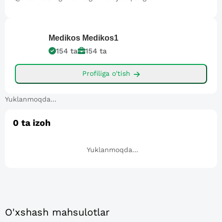
Medikos
Medikos1
154
ta
154
ta
Profiliga o'tish
Yuklanmoqda...
0
ta izoh
Yuklanmoqda...
O'xshash mahsulotlar