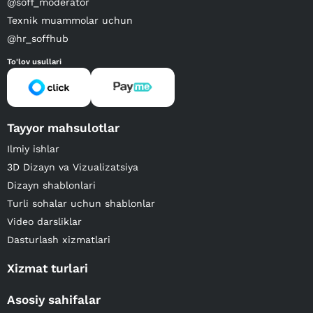
@soff_moderator
Texnik muammolar uchun
@hr_soffhub
To'lov usullari
Tayyor mahsulotlar
Ilmiy ishlar
3D Dizayn va Vizualizatsiya
Dizayn shablonlari
Turli sohalar uchun shablonlar
Video darsliklar
Dasturlash xizmatlari
Xizmat turlari
Asosiy sahifalar