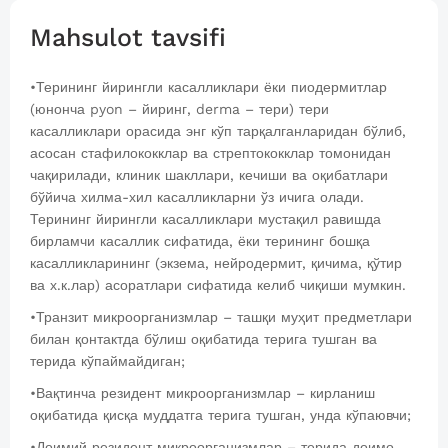
Mahsulot tavsifi
•Терининг йирингли касалликлари ёки пиодермитлар
(юнонча pyon – йиринг, derma – тери) тери
касалликлари орасида энг кўп тарқалганларидан бўлиб,
асосан стафилококклар ва стрептококклар томонидан
чақирилади, клиник шакллари, кечиши ва оқибатлари
бўйича хилма-хил касалликларни ўз ичига олади.
Терининг йирингли касалликлари мустақил равишда
бирламчи касаллик сифатида, ёки терининг бошқа
касалликларининг (экзема, нейродермит, қичима, қўтир
ва х.к.лар) асоратлари сифатида келиб чиқиши мумкин.
•Транзит микроорганизмлар – ташқи муҳит предметлари
билан қонтактда бўлиш оқибатида терига тушган ва
терида кўпаймайдиган;
•Вақтинча резидент микроорганизмлар – кирланиш
оқибатида қисқа муддатга терига тушган, унда кўпаювчи;
•Доимий резидент микроорганизмлар – терида доимо