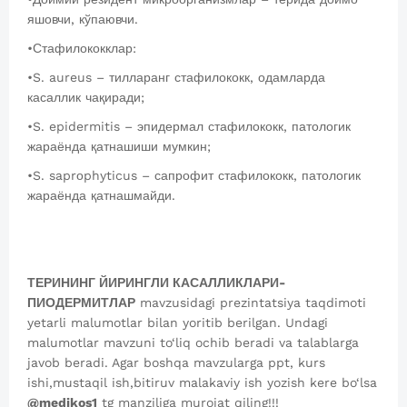
яшовчи, кўпаювчи.
•Стафилококклар:
•S. aureus – тилларанг стафилококк, одамларда
касаллик чақиради;
•S. epidermitis – эпидермал стафилококк, патологик
жараёнда қатнашиши мумкин;
•S. saprоphyticus – сапрофит стафилококк, патологик
жараёнда қатнашмайди.
ТЕРИНИНГ ЙИРИНГЛИ КАСАЛЛИКЛАРИ-
ПИОДЕРМИТЛАР
mavzusidagi prezintatsiya taqdimoti
yetarli malumotlar bilan yoritib berilgan. Undagi
malumotlar mavzuni to‘liq ochib beradi va talablarga
javob beradi. Agar boshqa mavzularga ppt, kurs
ishi,mustaqil ish,bitiruv malakaviy ish yozish kere bo‘lsa
@medikos1
tg manziliga murojat qiling!!!