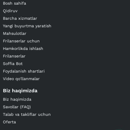
Bosh sahifa
Qidiruv
Barcha xizmatlar
Yangi buyurtma yaratish
Mahsulotlar
Frilanserlar uchun
Hamkorlikda ishlash
Frilanserlar
Soffia Bot
Foydalanish shartlari
Video qo'llanmalar
Biz haqimizda
Biz haqimizda
Savollar (FAQ)
Talab va takliflar uchun
Oferta