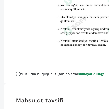
Mualliflik huquqi buzilgan holatda
shikoyat qiling!
Mahsulot tavsifi