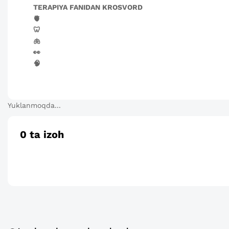
TERAPIYA FANIDAN KROSVORD
🫀
🦷
🫁
👀
🧠
Yuklanmoqda...
0
ta izoh