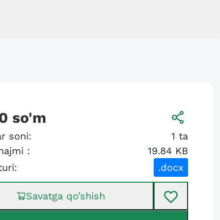
0
so'm
r soni:
1
ta
hajmi :
19.84 KB
turi:
.docx
Savatga qo’shish