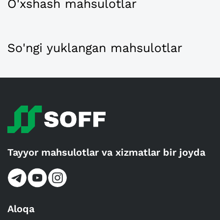
O'xshash mahsulotlar
So'ngi yuklangan mahsulotlar
Tayyor mahsulotlar va xizmatlar bir joyda
Aloqa