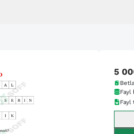
5 00
Betla
Fayl 
Fayl 