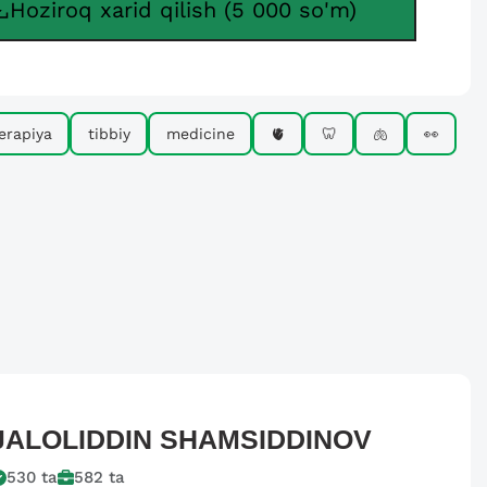
Hoziroq xarid qilish (5 000 so'm)
erapiya
tibbiy
medicine
🫀
🦷
🫁
👀
JALOLIDDIN
SHAMSIDDINOV
530
ta
582
ta