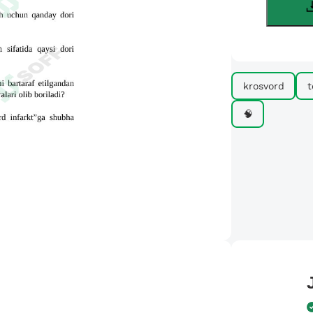
krosvord
t
🧠