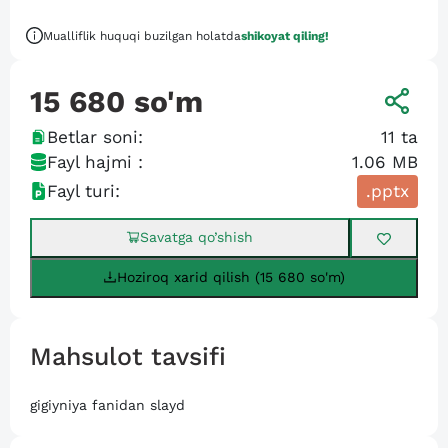
Mualliflik huquqi buzilgan holatda
shikoyat qiling!
15 680
so'm
Betlar soni:
11
ta
Fayl hajmi :
1.06 MB
Fayl turi:
.pptx
Savatga qo’shish
Hoziroq xarid qilish (15 680 so'm)
Mahsulot tavsifi
gigiyniya fanidan slayd