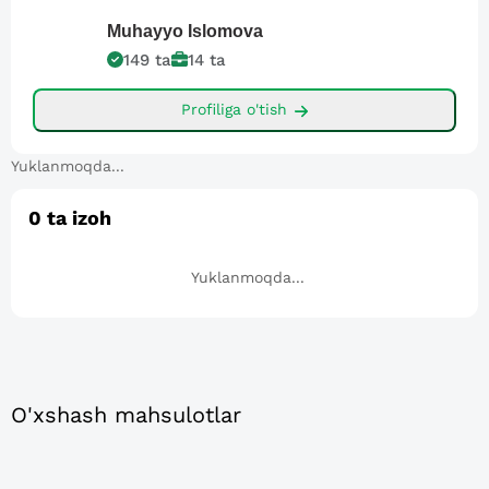
Muhayyo
Islomova
149
ta
14
ta
Profiliga o'tish
Yuklanmoqda...
0
ta izoh
Yuklanmoqda...
O'xshash mahsulotlar