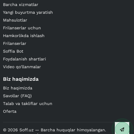
Barcha xizmatlar
Yangi buyurtma yaratish
Mahsulotlar
Frilanserlar uchun
Hamkorlikda ishlash
Frilanserlar
Soffia Bot
Foydalanish shartlari
Video qo'llanmalar
Biz haqimizda
Biz haqimizda
Savollar (FAQ)
Talab va takliflar uchun
Oferta
©
2026
Soff.uz — Barcha huquqlar himoyalangan.