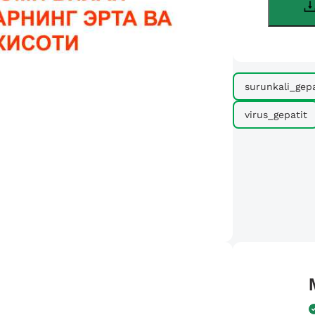
surunkali_gepa
virus_gepatit