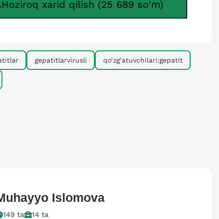
Hoziroq xarid qilish (25 689 so'm)
titlar
gepatitlarvirusli
qo’zg’atuvchilari:gepatit
Muhayyo
Islomova
149
ta
14
ta