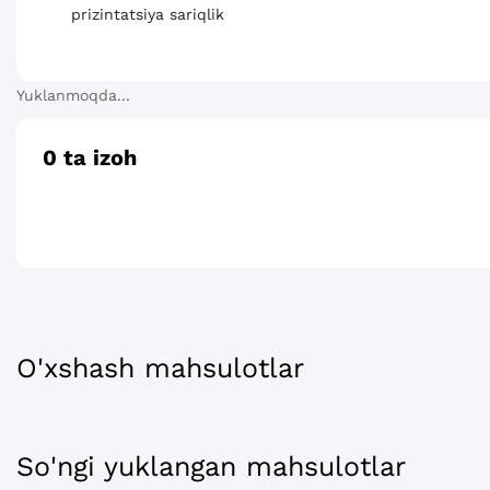
prizintatsiya sariqlik
Yuklanmoqda...
0
ta izoh
O'xshash mahsulotlar
So'ngi yuklangan mahsulotlar