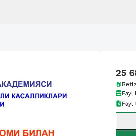
25 6
Betla
Fayl 
Fayl 