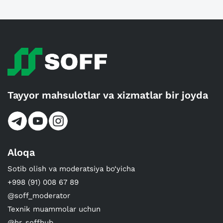
Tayyor mahsulotlar va xizmatlar bir joyda
Aloqa
Sotib olish va moderatsiya bo‘yicha
+998 (91) 008 67 89
@soff_moderator
Texnik muammolar uchun
@hr_soffhub