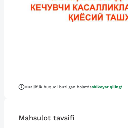
Mualliflik huquqi buzilgan holatda
shikoyat qiling!
Mahsulot tavsifi