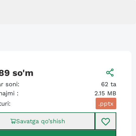
89
so'm
r soni:
62
ta
hajmi :
2.15 MB
turi:
.pptx
Savatga qo’shish