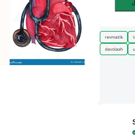
revmatik
i
davolash
u