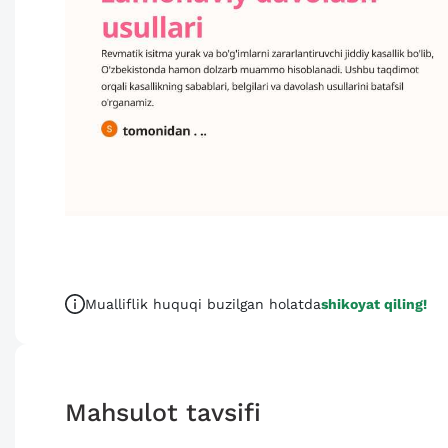
Mualliflik huquqi buzilgan holatda
shikoyat qiling!
Mahsulot tavsifi