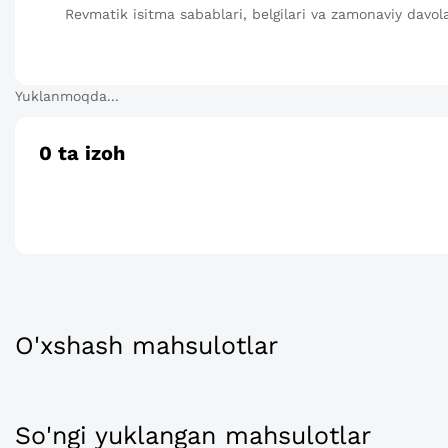
Revmatik isitma sabablari, belgilari va zamonaviy davola
Yuklanmoqda...
0
ta izoh
O'xshash mahsulotlar
So'ngi yuklangan mahsulotlar