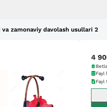
i va zamonaviy davolash usullari 2
4 9
Betla
Fayl 
Fayl 