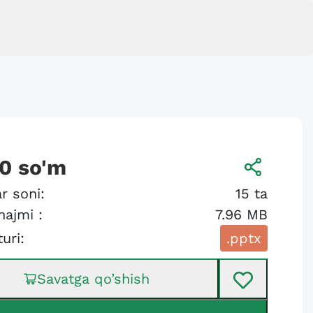
00
so'm
r soni:
15
ta
hajmi :
7.96 MB
turi:
.pptx
Savatga qo’shish