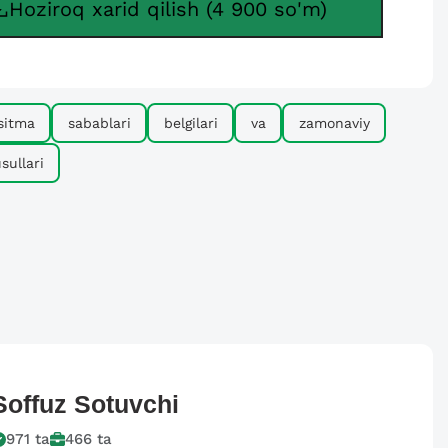
Hoziroq xarid qilish (4 900 so'm)
sitma
sabablari
belgilari
va
zamonaviy
sullari
Soffuz
Sotuvchi
971
ta
466
ta